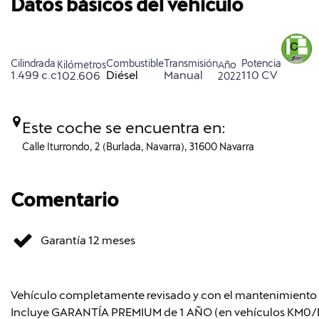
Datos básicos del vehículo
Cilindrada
Combustible
Transmisión
Potencia
Kilómetros
Año
1.499 c.c
Diésel
Manual
110 CV
102.606
2022
Este coche se encuentra en:
Calle Iturrondo, 2 (Burlada, Navarra), 31600 Navarra
Comentario
Garantía 12 meses
Vehículo completamente revisado y con el mantenimiento re
Incluye GARANTÍA PREMIUM de 1 AÑO (en vehículos KM0/DE