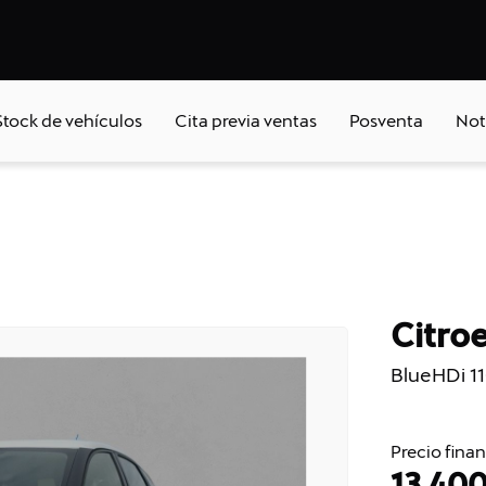
Stock de vehículos
Cita previa ventas
Posventa
Not
Citro
BlueHDi 11
Precio fina
13.40