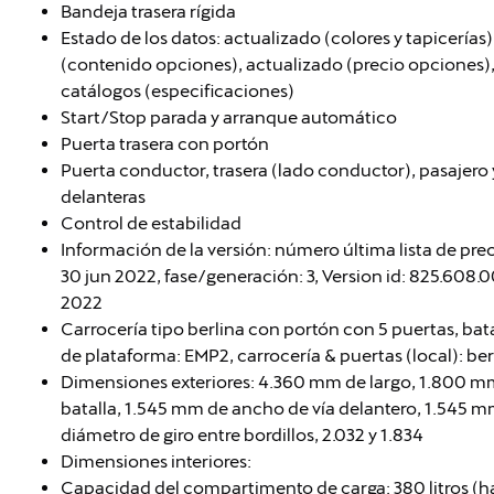
Bandeja trasera rígida
Estado de los datos: actualizado (colores y tapicerías)
(contenido opciones), actualizado (precio opciones), 
catálogos (especificaciones)
Start/Stop parada y arranque automático
Puerta trasera con portón
Puerta conductor, trasera (lado conductor), pasajero y
delanteras
Control de estabilidad
Información de la versión: número última lista de pr
30 jun 2022, fase/generación: 3, Version id: 825.608.003
2022
Carrocería tipo berlina con portón con 5 puertas, bata
de plataforma: EMP2, carrocería & puertas (local): be
Dimensiones exteriores: 4.360 mm de largo, 1.800 m
batalla, 1.545 mm de ancho de vía delantero, 1.545 
diámetro de giro entre bordillos, 2.032 y 1.834
Dimensiones interiores:
Capacidad del compartimento de carga: 380 litros (h