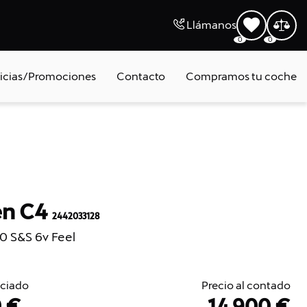
Llámanos
0
0
icias/Promociones
Contacto
Compramos tu coche
en C4
2442033128
0 S&S 6v Feel
nciado
Precio al contado
0 €
14.900 €