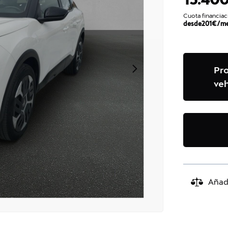
Cuota financiac
desde
201
€/m
Pr
veh
Añad