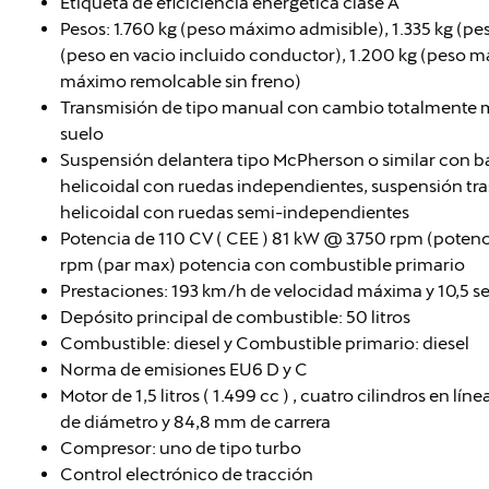
Etiqueta de eficiciencia energética clase A
Pesos: 1.760 kg (peso máximo admisible), 1.335 kg (pe
(peso en vacio incluido conductor), 1.200 kg (peso 
máximo remolcable sin freno)
Transmisión de tipo manual con cambio totalmente m
suelo
Suspensión delantera tipo McPherson o similar con b
helicoidal con ruedas independientes, suspensión tra
helicoidal con ruedas semi-independientes
Potencia de 110 CV ( CEE ) 81 kW @ 3.750 rpm (pote
rpm (par max) potencia con combustible primario
Prestaciones: 193 km/h de velocidad máxima y 10,5 s
Depósito principal de combustible: 50 litros
Combustible: diesel y Combustible primario: diesel
Norma de emisiones EU6 D y C
Motor de 1,5 litros ( 1.499 cc ) , cuatro cilindros en lí
de diámetro y 84,8 mm de carrera
Compresor: uno de tipo turbo
Control electrónico de tracción