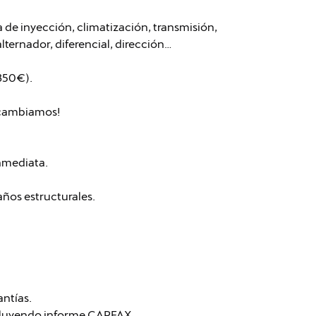
de inyección, climatización, transmisión,
lternador, diferencial, dirección…
 350€).
o cambiamos!
nmediata.
daños estructurales.
antías.
cluyendo informe CARFAX.