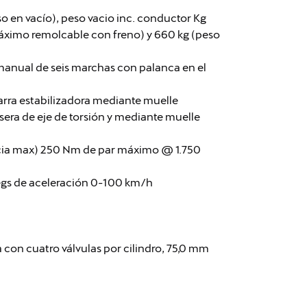
so en vacío), peso vacio inc. conductor Kg
máximo remolcable con freno) y 660 kg (peso
anual de seis marchas con palanca en el
arra estabilizadora mediante muelle
sera de eje de torsión y mediante muelle
ncia max) 250 Nm de par máximo @ 1.750
egs de aceleración 0-100 km/h
nea con cuatro válvulas por cilindro, 75,0 mm