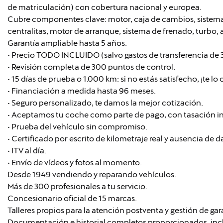
de matriculación) con cobertura nacional y europea.
Cubre componentes clave: motor, caja de cambios, sistema 
centralitas, motor de arranque, sistema de frenado, turbo, a
Garantía ampliable hasta 5 años.
• Precio TODO INCLUIDO (salvo gastos de transferencia de
• Revisión completa de 300 puntos de control.
• 15 días de prueba o 1.000 km: si no estás satisfecho, ¡te l
• Financiación a medida hasta 96 meses.
• Seguro personalizado, te damos la mejor cotización.
• Aceptamos tu coche como parte de pago, con tasación i
• Prueba del vehículo sin compromiso.
• Certificado por escrito de kilometraje real y ausencia de 
• ITV al día.
• Envío de vídeos y fotos al momento.
Desde 1949 vendiendo y reparando vehículos.
Más de 300 profesionales a tu servicio.
Concesionario oficial de 15 marcas.
Talleres propios para la atención postventa y gestión de gar
Documentación e historial completos proporcionados, in