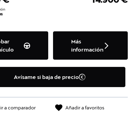
ión
es
obar
Más
ículo
información
Avísame si baja de precio
ir a comparador
Añadir a favoritos