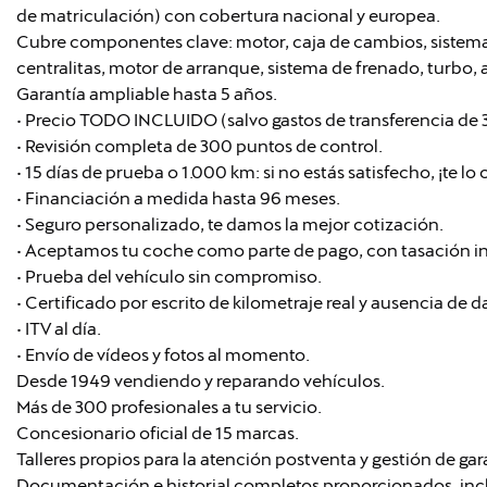
de matriculación) con cobertura nacional y europea.
Cubre componentes clave: motor, caja de cambios, sistema 
centralitas, motor de arranque, sistema de frenado, turbo, a
Garantía ampliable hasta 5 años.
• Precio TODO INCLUIDO (salvo gastos de transferencia de
• Revisión completa de 300 puntos de control.
• 15 días de prueba o 1.000 km: si no estás satisfecho, ¡te l
• Financiación a medida hasta 96 meses.
• Seguro personalizado, te damos la mejor cotización.
• Aceptamos tu coche como parte de pago, con tasación i
• Prueba del vehículo sin compromiso.
• Certificado por escrito de kilometraje real y ausencia de 
• ITV al día.
• Envío de vídeos y fotos al momento.
Desde 1949 vendiendo y reparando vehículos.
Más de 300 profesionales a tu servicio.
Concesionario oficial de 15 marcas.
Talleres propios para la atención postventa y gestión de gar
Documentación e historial completos proporcionados, in