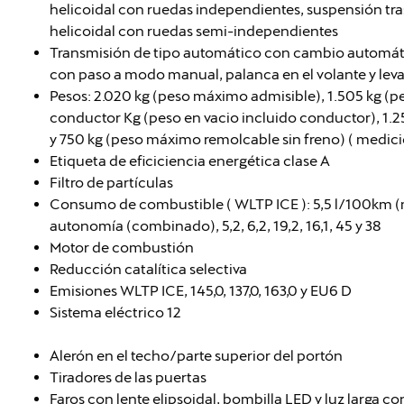
helicoidal con ruedas independientes, suspensión tra
helicoidal con ruedas semi-independientes
Transmisión de tipo automático con cambio autom
con paso a modo manual, palanca en el volante y levas
Pesos: 2.020 kg (peso máximo admisible), 1.505 kg (pe
conductor Kg (peso en vacio incluido conductor), 1.
y 750 kg (peso máximo remolcable sin freno) ( medici
Etiqueta de eficiciencia energética clase A
Filtro de partículas
Consumo de combustible ( WLTP ICE ): 5,5 l/100km (m
autonomía (combinado), 5,2, 6,2, 19,2, 16,1, 45 y 38
Motor de combustión
Reducción catalítica selectiva
Emisiones WLTP ICE, 145,0, 137,0, 163,0 y EU6 D
Sistema eléctrico 12
Alerón en el techo/parte superior del portón
Tiradores de las puertas
Faros con lente elipsoidal, bombilla LED y luz larga c