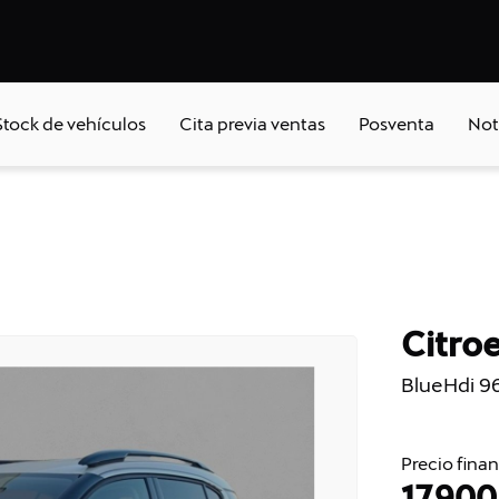
Stock de vehículos
Cita previa ventas
Posventa
Not
Citro
BlueHdi 9
Precio fina
17.900