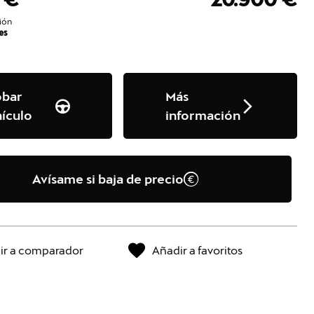
ión
es
obar
Más
ículo
información
Avísame si baja de precio
ir a comparador
Añadir a favoritos