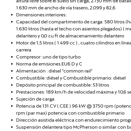
altura libre sobre el suelo sin carga, 2.730 mm de bata
1.630 mm de ancho de vía trasero, 2.099 y 82,6
Dimensiones interiores:
Capacidad del compartimento de carga: 580 litros (h
1.630 litros (hasta el techo con asientos plegados) (
delantero y 0,0 cu ft de almacenamiento delantero
Motor de 1,5 litros ( 1.499 cc ) , cuatro cilindros en 
carrera
Compresor: uno de tipo turbo
Norma de emisiones EU6 D y C
Alimentación : diésel "common rail"
Combustible: diésel y Combustible primario: diésel
Depósito principal de combustible: 53 litros
Prestaciones: 189 km/h de velocidad máxima y 10,6 
Sujeción de carga
Potencia de 131 CV ( CEE ) 96 kW @ 3.750 rpm (pote
rpm (par max) potencia con combustible primario
Dirección asistida eléctrica con endurecimiento prog
Suspensión delantera tipo McPherson o similar con b