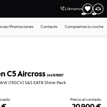
Llámanos
0
0
icias/Promociones
Contacto
Compramos tu coche
en C5 Aircross
2441978397
6kW (130CV) S&S EAT8 Shine Pack
nciado
Precio al contado
 €
20.900 €