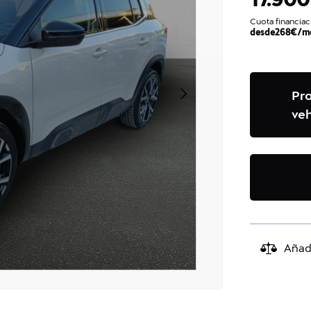
Cuota financiac
desde
268
€/m
Pr
veh
Añad