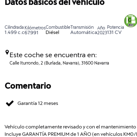
Datos básicos del vehículo
Cilindrada
Combustible
Transmisión
Potencia
Kilómetros
Año
1.499 c.c
Diésel
Automática
131 CV
67.991
2023
Este coche se encuentra en:
Calle Iturrondo, 2 (Burlada, Navarra), 31600 Navarra
Comentario
Garantía 12 meses
Vehículo completamente revisado y con el mantenimiento re
Incluye GARANTÍA PREMIUM de 1 AÑO (en vehículos KM0/DE