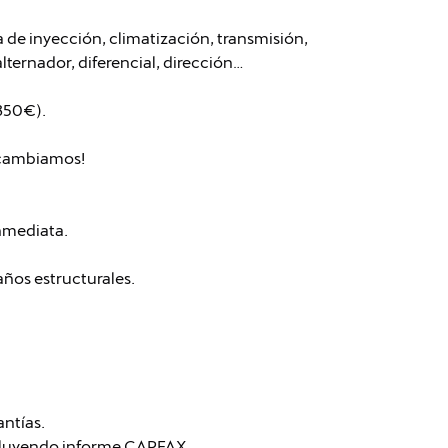
de inyección, climatización, transmisión,
lternador, diferencial, dirección…
 350€).
o cambiamos!
nmediata.
daños estructurales.
antías.
cluyendo informe CARFAX.