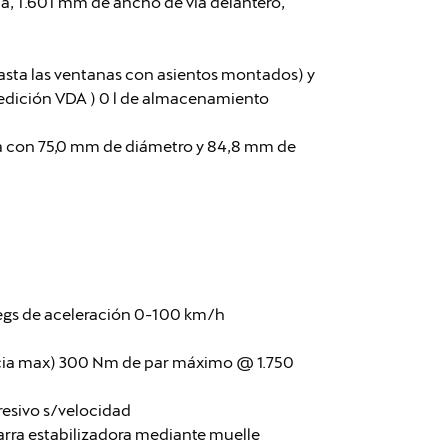
lla, 1.601 mm de ancho de vía delantero,
asta las ventanas con asientos montados) y
 medición VDA ) 0 l de almacenamiento
línea con 75,0 mm de diámetro y 84,8 mm de
segs de aceleración 0-100 km/h
ncia max) 300 Nm de par máximo @ 1.750
resivo s/velocidad
arra estabilizadora mediante muelle