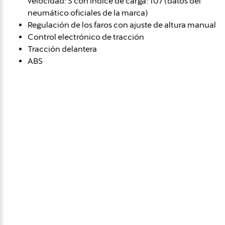
velocidad: S con índice de carga: 107 (datos del
neumático oficiales de la marca)
Regulación de los faros con ajuste de altura manual
Control electrónico de tracción
Tracción delantera
ABS
Avísame si baja de
precio
Déjanos tus datos personales para ponernos en
contacto contigo si este vehículo baja de precio.