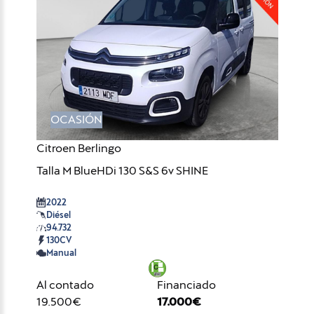
OCASIÓN
Citroen Berlingo
Talla M BlueHDi 130 S&S 6v SHINE
2022
Diésel
94.732
130CV
Manual
Al contado
Financiado
19.500€
17.000€