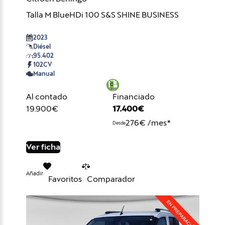
Talla M BlueHDi 100 S&S SHINE BUSINESS
2023
Diésel
95.402
102CV
Manual
Al contado
Financiado
19.900€
17.400€
276€ /mes*
Desde
Ver ficha
Añadir
Favoritos
Comparador