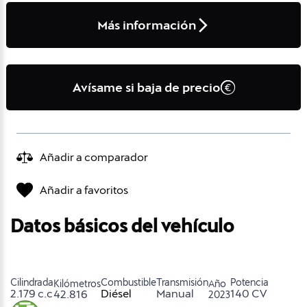
Más información
Avísame si baja de precio
Añadir a comparador
Añadir a favoritos
Datos básicos del vehículo
Cilindrada
Combustible
Transmisión
Potencia
Kilómetros
Año
2.179 c.c
Diésel
Manual
140 CV
42.816
2023