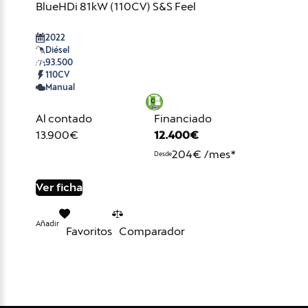
BlueHDi 81kW (110CV) S&S Feel
2022
Diésel
93.500
110CV
Manual
Al contado
Financiado
13.900€
12.400€
204€ /mes*
Desde
Ver ficha
Añadir
Favoritos
Comparador