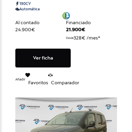
190CV
Automática
Al contado
Financiado
24.900€
21.900€
328€ /mes*
Desde
Ver ficha
Añadir
Favoritos
Comparador