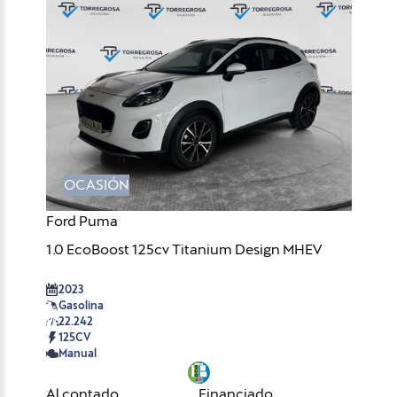
OCASIÓN
Ford Puma
1.0 EcoBoost 125cv Titanium Design MHEV
2023
Gasolina
22.242
125CV
Manual
Al contado
Financiado