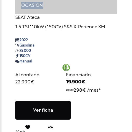
OCASIÓN
SEAT Ateca
1.5 TSI 110kW (150CV) S&S X-Perience XM
2022
Gasolina
75.000
150CV
Manual
Al contado
Financiado
22.990€
19.900€
298€ /mes*
Desde
Ver ficha
Añadir