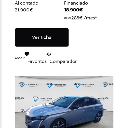
Al contado
Financiado
21.900€
18.900€
283€ /mes*
Desde
Ver ficha
Añadir
Favoritos
Comparador