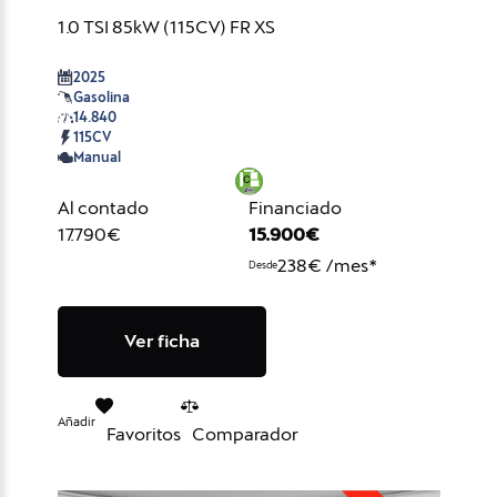
1.0 TSI 85kW (115CV) FR XS
2025
Gasolina
14.840
115CV
Manual
Al contado
Financiado
17.790€
15.900€
238€ /mes*
Desde
Ver ficha
Añadir
Favoritos
Comparador