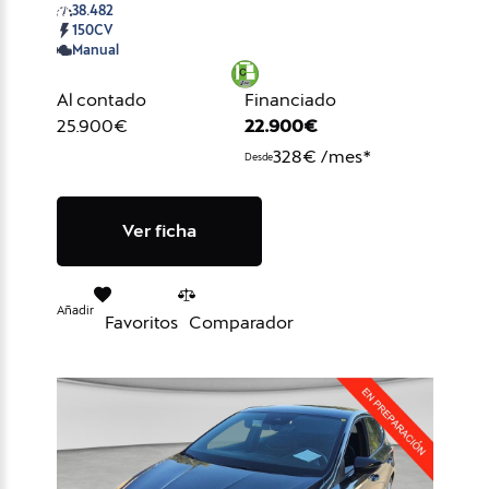
38.482
150CV
Manual
Al contado
Financiado
25.900€
22.900€
328€ /mes*
Desde
Ver ficha
Añadir
Favoritos
Comparador