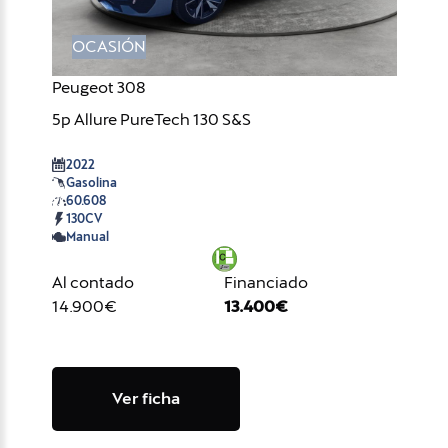
OCASIÓN
Peugeot 308
5p Allure PureTech 130 S&S
2022
Gasolina
60.608
130CV
Manual
Al contado
Financiado
14.900€
13.400€
Ver ficha