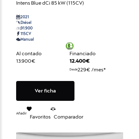
Intens Blue dCi 85 kW (115CV)
2021
Diésel
91.900
115CV
Manual
Al contado
Financiado
13.900€
12.400€
229€ /mes*
Desde
Ver ficha
Añadir
Favoritos
Comparador