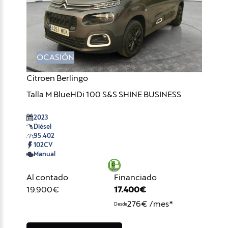
OCASIÓN
Citroen Berlingo
Talla M BlueHDi 100 S&S SHINE BUSINESS
2023
Diésel
95.402
102CV
Manual
Al contado
Financiado
19.900€
17.400€
276€ /mes*
Desde