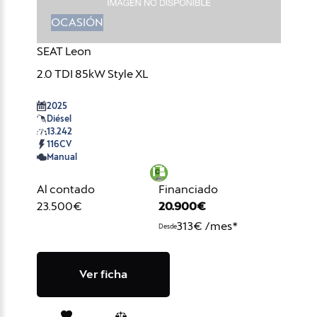
OCASIÓN
SEAT Leon
2.0 TDI 85kW Style XL
2025
Diésel
13.242
116CV
Manual
Al contado
Financiado
23.500€
20.900€
313€ /mes*
Desde
Ver ficha