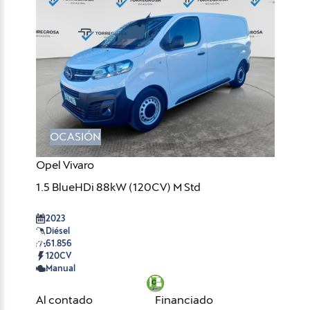
OCASIÓN
Opel Vivaro
1.5 BlueHDi 88kW (120CV) M Std
2023
Diésel
61.856
120CV
Manual
Al contado
Financiado