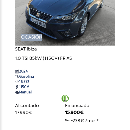
OCASIÓN
SEAT Ibiza
1.0 TSI 85kW (115CV) FR XS
2024
Gasolina
16.572
115CV
Manual
Al contado
Financiado
17.990€
15.900€
238€ /mes*
Desde