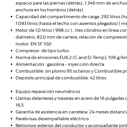
espacio para las piernas (detrás), 1.346 mm de anchu
anchura en los hombros (detrás)
Capacidad del compartimento de carga: 292 litros (h
1.093 litros (hasta el techo con asientos plegados) ( m
Motor de 1,0 litros ( 998 cc ) , tres cilindros en línea 
diámetro, 82,0 mm de carrera, relación de compresión: 
motor: EN SF 10,0
Compresor: de tipo turbo
Norma de emisiones EU6.2 (C and D-Temp), 106 g/
Alimentación : gasolina - inyección directa
Combustible: sin plomo 95 octanos y Combustible pr
Depósito principal de combustible: 42 litros
Equipo reparación neumáticos
Llantas delanteras y traseras en acero de 16 pulgadas
16,5
Garantía de asistencia en carretera: 24 meses distanci
Parabrisas desempañable eléctrico
Retrovisor exterior del conductor y acompañante pin