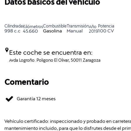
Datos básicos del vehículo
Cilindrada
Combustible
Transmisión
Potencia
Kilómetros
Año
998 c.c
Gasolina
Manual
100 CV
45.660
2019
Este coche se encuentra en:
Avda Logroño. Poligono El Olivar, 50011 Zaragoza
Comentario
Garantía 12 meses
Vehículo certificado: inspeccionado y probado en carretera
mantenimiento incluido, para que lo disfrutes desde el p