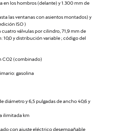
ra en los hombros (delante) y 1.300 mm de
asta las ventanas con asientos montados) y
edición ISO )
con cuatro válvulas por cilindro, 71,9 mm de
10,0 y distribución variable ; código del
km CO2 (combinado)
imario: gasolina
 de diámetro y 6,5 pulgadas de ancho 40,6 y
a ilimitada km
tado con ajuste eléctrico desempañable