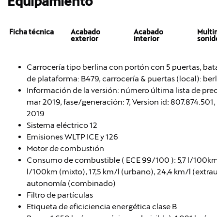
Equipamiento
Ficha técnica
Acabado
Acabado
Multi
exterior
interior
sonid
Carrocería tipo berlina con portón con 5 puertas, bata
de plataforma: B479, carrocería & puertas (local): ber
Información de la versión: número última lista de pre
mar 2019, fase/generación: 7, Version id: 807.874.501, 
2019
Sistema eléctrico 12
Emisiones WLTP ICE y 126
Motor de combustión
Consumo de combustible ( ECE 99/100 ): 5,7 l/100km 
l/100km (mixto), 17,5 km/l (urbano), 24,4 km/l (extra
autonomía (combinado)
Filtro de partículas
Etiqueta de eficiciencia energética clase B