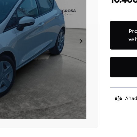
Pr
veh
Añad