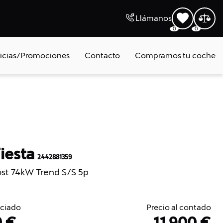
Llámanos
0
0
icias/Promociones
Contacto
Compramos tu coche
Fiesta
2442881359
ost 74kW Trend S/S 5p
nciado
Precio al contado
0 €
11.900 €