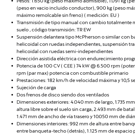
Pesos: 1.650 kg (peso máximo admisible), 1.091 kg (pe
(peso en vacio incluido conductor), 900 kg (peso má
máximo remolcable sin freno) ( medición: EU )
Transmisión de tipo manual con cambio totalmente m
suelo , código transmisión: TR EW
Suspensión delantera tipo McPherson o similar con b
helicoidal con ruedas independientes, suspensión tra
helicoidal con ruedas semi-independientes
Dirección asistida eléctrica con endurecimiento prog
Potencia de 100 CV ( CEE ) 74 kW @ 6.500 rpm (pot
rpm (par max) potencia con combustible primario
Prestaciones: 182 km/h de velocidad máxima y 10,5 
Sujeción de carga
Dos frenos de disco siendo dos ventilados
Dimensiones exteriores: 4.040 mm de largo, 1.735 mm
altura libre sobre el suelo sin carga, 2.493 mm de bat
1.471 mm de ancho de vía trasero y 10.050 mm de diáme
Dimensiones interiores: 992 mm de altura entre banq
entre banqueta-techo (detrás), 1.125 mm de espacio p