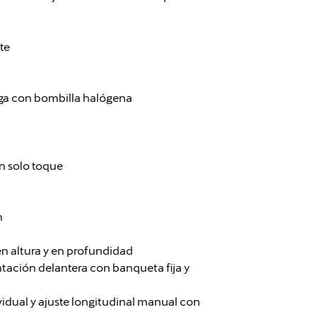
te
arga con bombilla halógena
un solo toque
n
en altura y en profundidad
ntación delantera con banqueta fija y
idual y ajuste longitudinal manual con