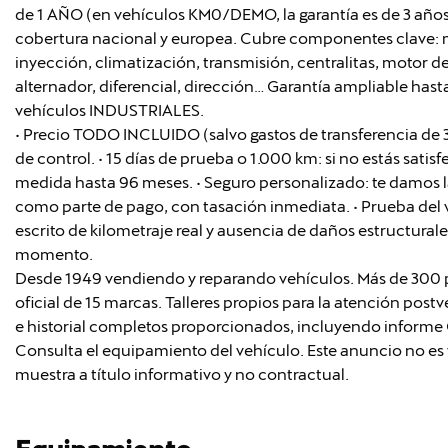
de 1 AÑO (en vehículos KM0/DEMO, la garantía es de 3 años
cobertura nacional y europea. Cubre componentes clave: m
inyección, climatización, transmisión, centralitas, motor d
alternador, diferencial, dirección… Garantía ampliable has
vehículos INDUSTRIALES.
• Precio TODO INCLUIDO (salvo gastos de transferencia de 
de control. • 15 días de prueba o 1.000 km: si no estás satis
medida hasta 96 meses. • Seguro personalizado: te damos 
como parte de pago, con tasación inmediata. • Prueba del 
escrito de kilometraje real y ausencia de daños estructurales. 
momento.
Desde 1949 vendiendo y reparando vehículos. Más de 300 pr
oficial de 15 marcas. Talleres propios para la atención pos
e historial completos proporcionados, incluyendo inform
Consulta el equipamiento del vehículo. Este anuncio no es 
muestra a título informativo y no contractual.