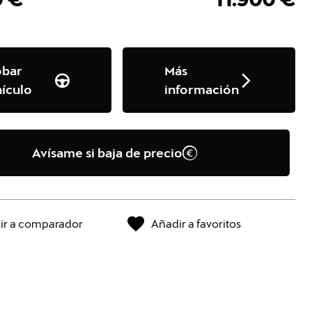
obar
Más
ículo
información
Avísame si baja de precio
ir a comparador
Añadir a favoritos