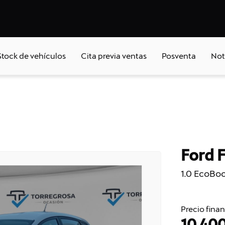
Stock de vehículos
Cita previa ventas
Posventa
Not
Ford 
1.0 EcoBo
Precio fina
10.40