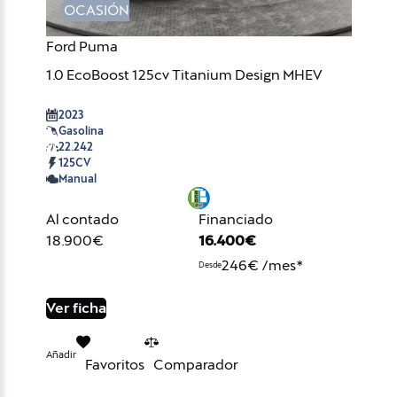
OCASIÓN
Ford Puma
1.0 EcoBoost 125cv Titanium Design MHEV
2023
Gasolina
22.242
125CV
Manual
Al contado
Financiado
18.900€
16.400€
246€ /mes*
Desde
Ver ficha
Añadir
Favoritos
Comparador