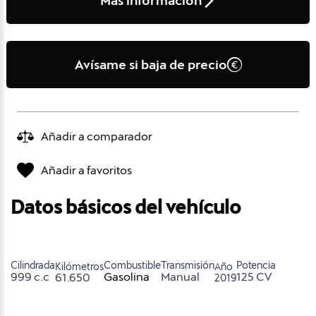
Más información
Avísame si baja de precio
Añadir a comparador
Añadir a favoritos
Datos básicos del vehículo
Cilindrada
Combustible
Transmisión
Potencia
Kilómetros
Año
999 c.c
Gasolina
Manual
125 CV
61.650
2019