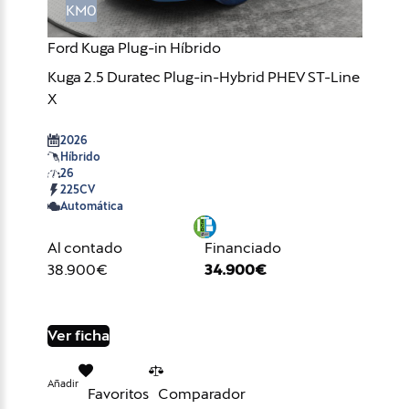
KM0
Ford Kuga Plug-in Híbrido
Kuga 2.5 Duratec Plug-in-Hybrid PHEV ST-Line
X
2026
Híbrido
26
225CV
Automática
Al contado
Financiado
38.900€
34.900€
Ver ficha
Añadir
Favoritos
Comparador