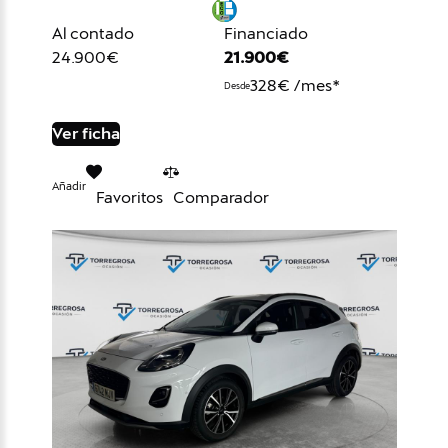
Al contado
Financiado
24.900€
21.900€
328€ /mes*
Desde
Ver ficha
Añadir
Favoritos
Comparador