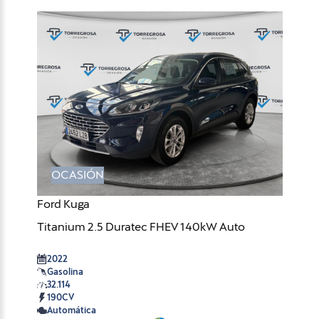
OCASIÓN
Ford Kuga
Titanium 2.5 Duratec FHEV 140kW Auto
2022
Gasolina
32.114
190CV
Automática