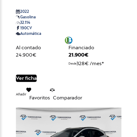
2022
Gasolina
32.114
190CV
Automática
Al contado
Financiado
24.900€
21.900€
328€ /mes*
Desde
Ver ficha
Añadir
Favoritos
Comparador