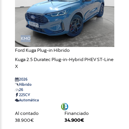
KM0
Ford Kuga Plug-in Híbrido
Kuga 2.5 Duratec Plug-in-Hybrid PHEV ST-Line
X
2026
Híbrido
26
225CV
Automática
Al contado
Financiado
38.900€
34.900€