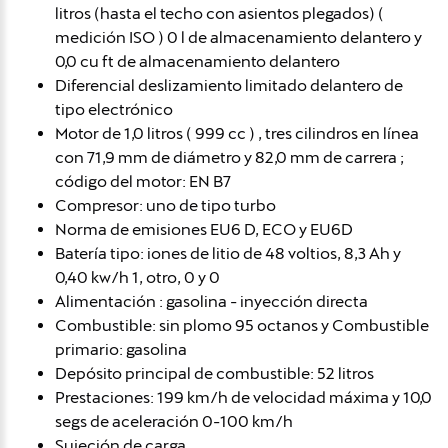
litros (hasta el techo con asientos plegados) (
medición ISO ) 0 l de almacenamiento delantero y
0,0 cu ft de almacenamiento delantero
Diferencial deslizamiento limitado delantero de
tipo electrónico
Motor de 1,0 litros ( 999 cc ) , tres cilindros en línea
con 71,9 mm de diámetro y 82,0 mm de carrera ;
código del motor: EN B7
Compresor: uno de tipo turbo
Norma de emisiones EU6 D, ECO y EU6D
Batería tipo: iones de litio de 48 voltios, 8,3 Ah y
0,40 kw/h 1, otro, 0 y 0
Alimentación : gasolina - inyección directa
Combustible: sin plomo 95 octanos y Combustible
primario: gasolina
Depósito principal de combustible: 52 litros
Prestaciones: 199 km/h de velocidad máxima y 10,0
segs de aceleración 0-100 km/h
Sujeción de carga