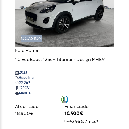
OCASIÓN
Ford Puma
1.0 EcoBoost 125cv Titanium Design MHEV
2023
Gasolina
22.242
125CV
Manual
Al contado
Financiado
18.900€
16.400€
246€ /mes*
Desde