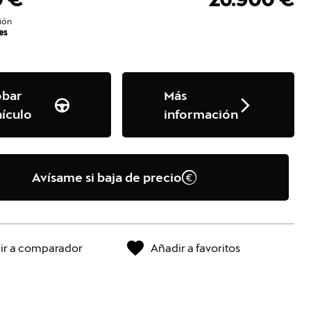
ión
es
obar
Más
ículo
información
Avísame si baja de precio
ir a comparador
Añadir a favoritos