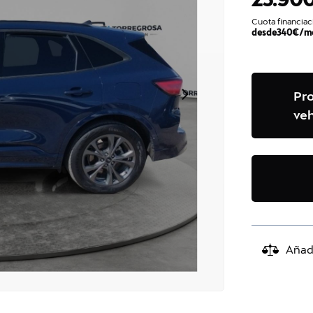
Cuota financiac
desde
340
€/m
Pr
veh
Añad