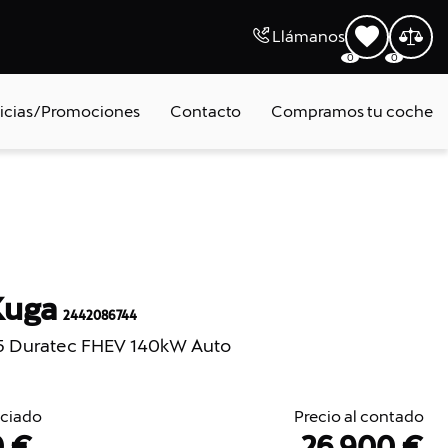
Llámanos
0
0
icias/Promociones
Contacto
Compramos tu coche
Kuga
2442086744
.5 Duratec FHEV 140kW Auto
nciado
Precio al contado
0 €
26.900 €