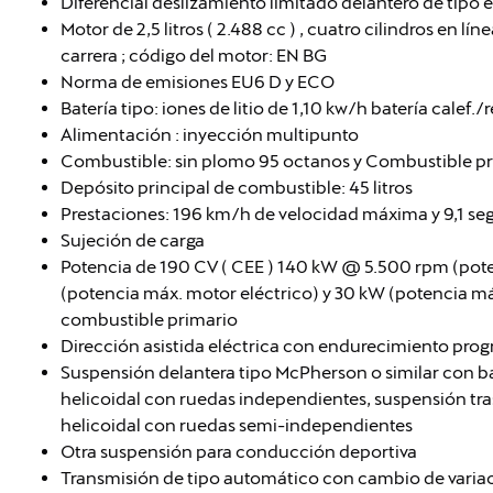
Diferencial deslizamiento limitado delantero de tipo 
Motor de 2,5 litros ( 2.488 cc ) , cuatro cilindros en
carrera ; código del motor: EN BG
Norma de emisiones EU6 D y ECO
Batería tipo: iones de litio de 1,10 kw/h batería calef./r
Alimentación : inyección multipunto
Combustible: sin plomo 95 octanos y Combustible pr
Depósito principal de combustible: 45 litros
Prestaciones: 196 km/h de velocidad máxima y 9,1 se
Sujeción de carga
Potencia de 190 CV ( CEE ) 140 kW @ 5.500 rpm (pot
(potencia máx. motor eléctrico) y 30 kW (potencia má
combustible primario
Dirección asistida eléctrica con endurecimiento prog
Suspensión delantera tipo McPherson o similar con b
helicoidal con ruedas independientes, suspensión tra
helicoidal con ruedas semi-independientes
Otra suspensión para conducción deportiva
Transmisión de tipo automático con cambio de vari