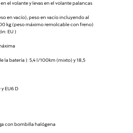
 el volante y levas en el volante palancas
so en vacío), peso en vacío incluyendo al
200 kg (peso máximo remolcable con freno)
ón: EU )
 máxima
 batería ): 5,4 l/100km (mixto) y 18,5
0 y EU6 D
arga con bombilla halógena