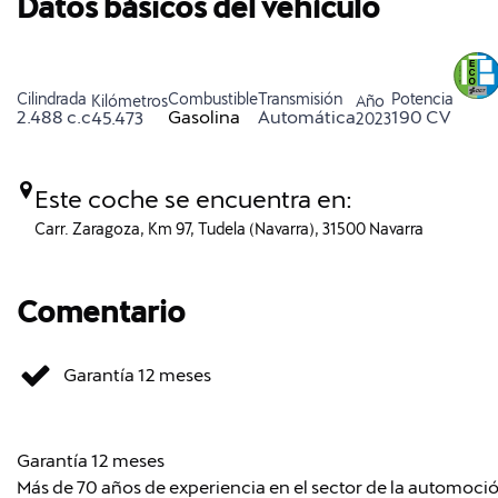
Datos básicos del vehículo
Cilindrada
Combustible
Transmisión
Potencia
Kilómetros
Año
2.488 c.c
Gasolina
Automática
190 CV
45.473
2023
Este coche se encuentra en:
Carr. Zaragoza, Km 97, Tudela (Navarra), 31500 Navarra
Comentario
Garantía 12 meses
Garantía 12 meses
Más de 70 años de experiencia en el sector de la automoc