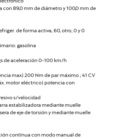
electrónico
 línea con 89,0 mm de diámetro y 100,0 mm de
efriger. de forma activa, 60, otro, 0 y 0
imario: gasolina
gs de aceleración 0-100 km/h
encia max) 200 Nm de par máximo ; 41 CV
x. motor eléctrico) potencia con
resivo s/velocidad
arra estabilizadora mediante muelle
sera de eje de torsión y mediante muelle
ación contínua con modo manual de