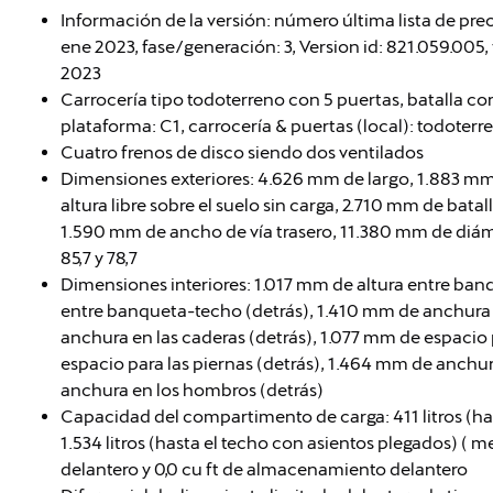
Información de la versión: número última lista de pre
ene 2023, fase/generación: 3, Version id: 821.059.005, 
2023
Carrocería tipo todoterreno con 5 puertas, batalla cor
plataforma: C1, carrocería & puertas (local): todoterr
Cuatro frenos de disco siendo dos ventilados
Dimensiones exteriores: 4.626 mm de largo, 1.883 m
altura libre sobre el suelo sin carga, 2.710 mm de bat
1.590 mm de ancho de vía trasero, 11.380 mm de diámet
85,7 y 78,7
Dimensiones interiores: 1.017 mm de altura entre ba
entre banqueta-techo (detrás), 1.410 mm de anchura 
anchura en las caderas (detrás), 1.077 mm de espacio 
espacio para las piernas (detrás), 1.464 mm de anchu
anchura en los hombros (detrás)
Capacidad del compartimento de carga: 411 litros (ha
1.534 litros (hasta el techo con asientos plegados) ( 
delantero y 0,0 cu ft de almacenamiento delantero