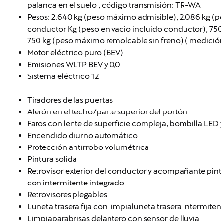
palanca en el suelo , código transmisión: TR-WA
Pesos: 2.640 kg (peso máximo admisible), 2.086 kg (pe
conductor Kg (peso en vacio incluido conductor), 75
750 kg (peso máximo remolcable sin freno) ( medición
Motor eléctrico puro (BEV)
Emisiones WLTP BEV y 0,0
Sistema eléctrico 12
Tiradores de las puertas
Alerón en el techo/parte superior del portón
Faros con lente de superficie compleja, bombilla LED 
Encendido diurno automático
Protección antirrobo volumétrica
Pintura solida
Retrovisor exterior del conductor y acompañante pin
con intermitente integrado
Retrovisores plegables
Luneta trasera fija con limpialuneta trasera intermiten
Limpiaparabrisas delantero con sensor de lluvia