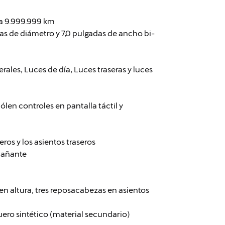
ia 9.999.999 km
das de diámetro y 7,0 pulgadas de ancho bi-
erales, Luces de día, Luces traseras y luces
pólen controles en pantalla táctil y
ros y los asientos traseros
pañante
en altura, tres reposacabezas en asientos
cuero sintético (material secundario)