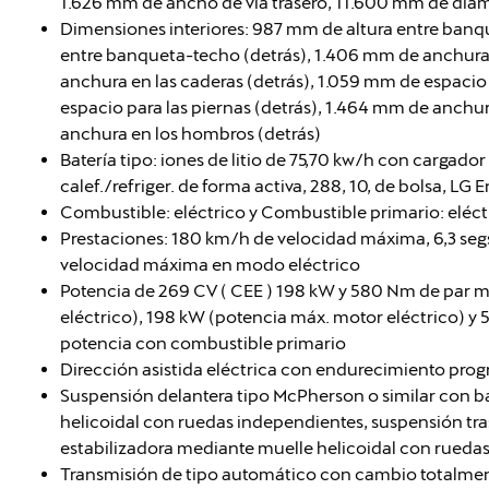
1.626 mm de ancho de vía trasero, 11.600 mm de diámet
Dimensiones interiores: 987 mm de altura entre banq
entre banqueta-techo (detrás), 1.406 mm de anchura 
anchura en las caderas (detrás), 1.059 mm de espacio
espacio para las piernas (detrás), 1.464 mm de anchu
anchura en los hombros (detrás)
Batería tipo: iones de litio de 75,70 kw/h con cargador 
calef./refriger. de forma activa, 288, 10, de bolsa, LG 
Combustible: eléctrico y Combustible primario: eléct
Prestaciones: 180 km/h de velocidad máxima, 6,3 se
velocidad máxima en modo eléctrico
Potencia de 269 CV ( CEE ) 198 kW y 580 Nm de par 
eléctrico), 198 kW (potencia máx. motor eléctrico) y
potencia con combustible primario
Dirección asistida eléctrica con endurecimiento prog
Suspensión delantera tipo McPherson o similar con b
helicoidal con ruedas independientes, suspensión tras
estabilizadora mediante muelle helicoidal con rueda
Transmisión de tipo automático con cambio totalme