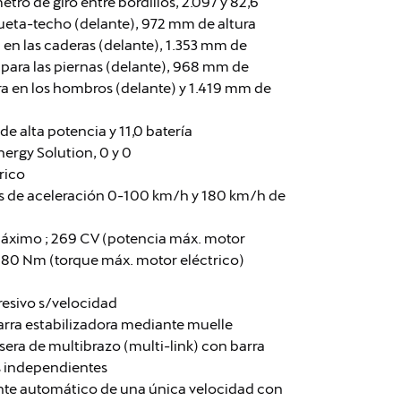
ro de giro entre bordillos, 2.097 y 82,6
ueta-techo (delante), 972 mm de altura
en las caderas (delante), 1.353 mm de
 para las piernas (delante), 968 mm de
ra en los hombros (delante) y 1.419 mm de
de alta potencia y 11,0 batería
Energy Solution, 0 y 0
rico
gs de aceleración 0-100 km/h y 180 km/h de
máximo ; 269 CV (potencia máx. motor
 580 Nm (torque máx. motor eléctrico)
resivo s/velocidad
arra estabilizadora mediante muelle
era de multibrazo (multi-link) con barra
s independientes
nte automático de una única velocidad con