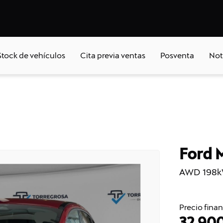
Stock de vehículos
Cita previa ventas
Posventa
Not
Ford 
AWD 198kW
Precio fina
32.90