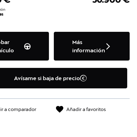
ión
es
obar
Más
ículo
información
Avísame si baja de precio
ir a comparador
Añadir a favoritos