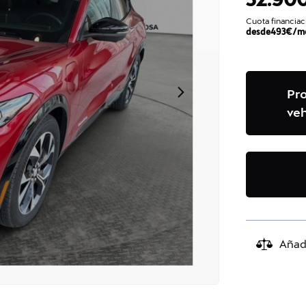
Cuota financiac
desde
493
€/m
Pr
veh
Añad