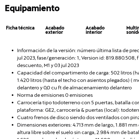
Equipamiento
Ficha técnica
Acabado
Acabado
Multi
exterior
interior
sonid
Información de la versión: número última lista de pre
jul 2023, fase/generación: 1, Version id: 819.880.508, 
descuento, M1 y 03 jul 2023
Capacidad del compartimento de carga: 502 litros (h
1.420 litros (hasta el techo con asientos plegados) (
delantero y 0,0 cu ft de almacenamiento delantero
Norma de emisiones 0 emisiones
Carrocería tipo todoterreno con 5 puertas, batalla cor
plataforma: GE2, carrocería & puertas (local): todote
Cuatro frenos de disco siendo dos ventilados con pin
Dimensiones exteriores: 4.713 mm de largo, 1.881 mm
altura libre sobre el suelo sin carga, 2.984 mm de bat