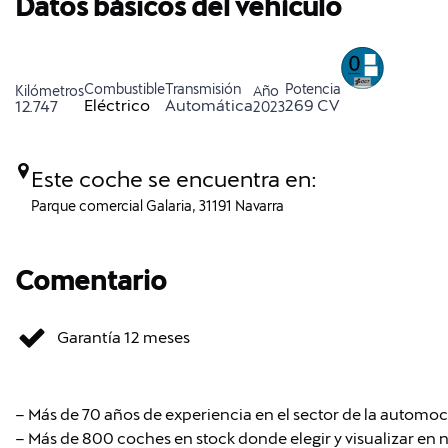
Datos básicos del vehículo
Combustible
Transmisión
Potencia
Kilómetros
Año
Eléctrico
Automática
269 CV
12.747
2023
Este coche se encuentra en:
Parque comercial Galaria, 31191 Navarra
Comentario
Garantía 12 meses
– Más de 70 años de experiencia en el sector de la automoc
– Más de 800 coches en stock donde elegir y visualizar en 