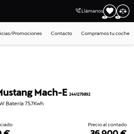
Llámanos
0
0
icias/Promociones
Contacto
Compramos tu coche
Mustang Mach-E
2441279892
 Batería 75.7Kwh
nciado
Precio al contado
0 €
36.900 €