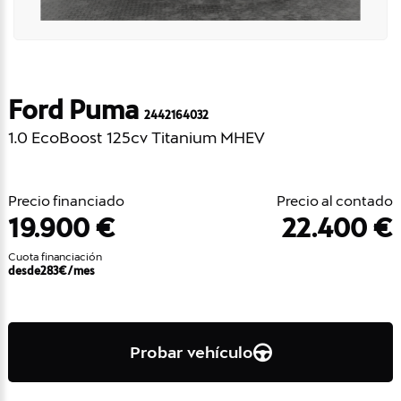
Ford Puma
2442164032
1.0 EcoBoost 125cv Titanium MHEV
Precio financiado
Precio al contado
19.900 €
22.400 €
Cuota financiación
desde
283
€/mes
Probar vehículo