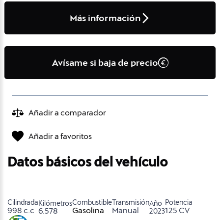
Más información
Avísame si baja de precio
Añadir a comparador
Añadir a favoritos
Datos básicos del vehículo
Cilindrada
Combustible
Transmisión
Potencia
Kilómetros
Año
998 c.c
Gasolina
Manual
125 CV
6.578
2023