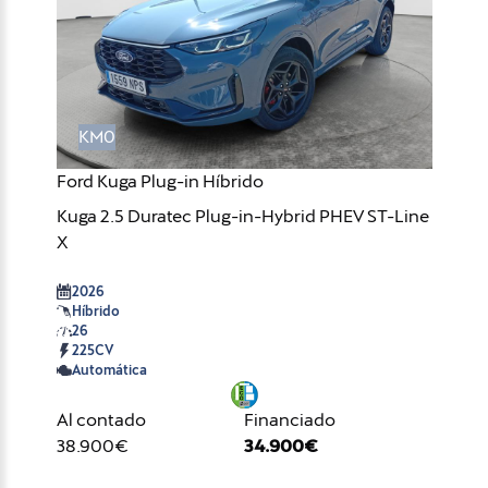
KM0
Ford Kuga Plug-in Híbrido
Kuga 2.5 Duratec Plug-in-Hybrid PHEV ST-Line
X
2026
Híbrido
26
225CV
Automática
Al contado
Financiado
38.900€
34.900€