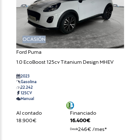
OCASIÓN
Ford Puma
1.0 EcoBoost 125cv Titanium Design MHEV
2023
Gasolina
22.242
125CV
Manual
Al contado
Financiado
18.900€
16.400€
246€ /mes*
Desde