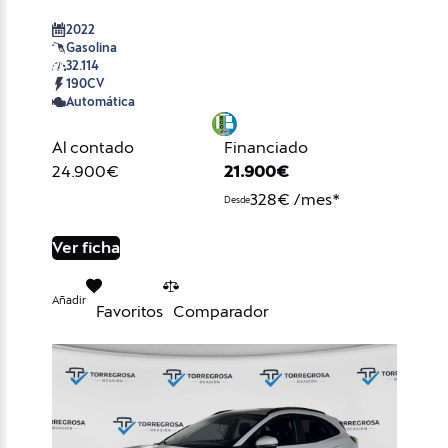
2022
Gasolina
32.114
190CV
Automática
Al contado
Financiado
24.900€
21.900€
328€ /mes*
Desde
Ver ficha
Añadir
Favoritos
Comparador