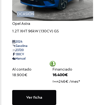
OCASIÓN
Opel Astra
1.2T XHT 96kW (130CV) GS
2024
Gasolina
23.720
130CV
Manual
Al contado
Financiado
18.900€
16.400€
246€ /mes*
Desde
Ver ficha