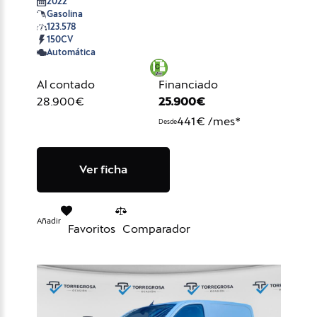
2022
Gasolina
123.578
150CV
Automática
Al contado
Financiado
28.900€
25.900€
441€ /mes*
Desde
Ver ficha
Añadir
Favoritos
Comparador