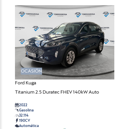
OCASIÓN
Ford Kuga
Titanium 2.5 Duratec FHEV 140kW Auto
2022
Gasolina
32.114
190CV
Automática