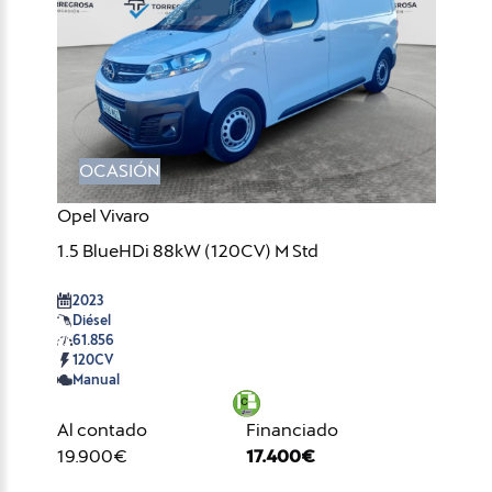
OCASIÓN
Opel Vivaro
1.5 BlueHDi 88kW (120CV) M Std
2023
Diésel
61.856
120CV
Manual
Al contado
Financiado
19.900€
17.400€