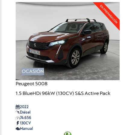
OCASIÓN
Peugeot 5008
1.5 BlueHDi 96kW (130CV) S&S Active Pack
2022
Diésel
74.656
130CV
Manual