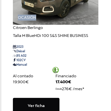
OCASIÓN
Citroen Berlingo
Talla M BlueHDi 100 S&S SHINE BUSINESS
2023
Diésel
95.402
102CV
Manual
Al contado
Financiado
19.900€
17.400€
276€ /mes*
Desde
Ver ficha