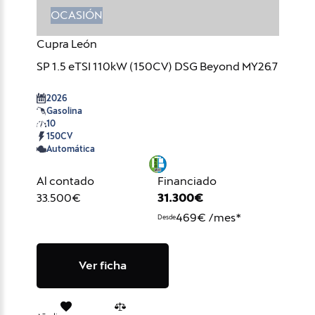
OCASIÓN
Cupra León
SP 1.5 eTSI 110kW (150CV) DSG Beyond MY26.7
2026
Gasolina
10
150CV
Automática
Al contado
Financiado
33.500€
31.300€
469€ /mes*
Desde
Ver ficha