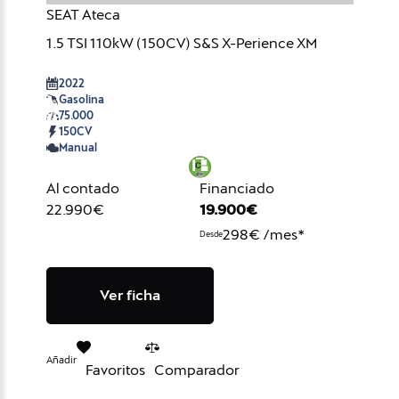
SEAT Ateca
1.5 TSI 110kW (150CV) S&S X-Perience XM
2022
Gasolina
75.000
150CV
Manual
Al contado
Financiado
22.990€
19.900€
298€ /mes*
Desde
Ver ficha
Añadir
Favoritos
Comparador