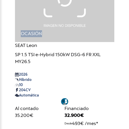
OCASIÓN
SEAT Leon
SP 1.5 TSI e-Hybrid 150kW DSG-6 FR XXL
MY26.5
2026
Híbrido
10
204CV
Automática
Al contado
Financiado
35.200€
32.900€
493€ /mes*
Desde