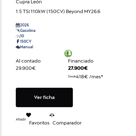
Cupra León
1.5 TSI 110kW (150CV) Beyond MY26.6
2026
Gasolina
10
150CV
Manual
Al contado
Financiado
29.900€
27.900€
418€ /mes*
Desde
Ver ficha
Añadir
Favoritos
Comparador