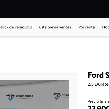
Stock de vehículos
Cita previa ventas
Posventa
Not
Ford 
2.5 Durat
Precio fina
22.90