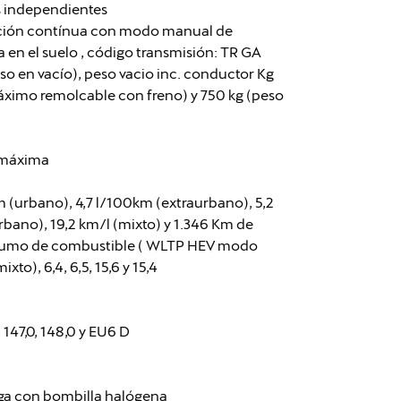
s independientes
ación contínua con modo manual de
en el suelo , código transmisión: TR GA
so en vacío), peso vacio inc. conductor Kg
áximo remolcable con freno) y 750 kg (peso
 máxima
(urbano), 4,7 l/100km (extraurbano), 5,2
rbano), 19,2 km/l (mixto) y 1.346 Km de
sumo de combustible ( WLTP HEV modo
xto), 6,4, 6,5, 15,6 y 15,4
147,0, 148,0 y EU6 D
arga con bombilla halógena