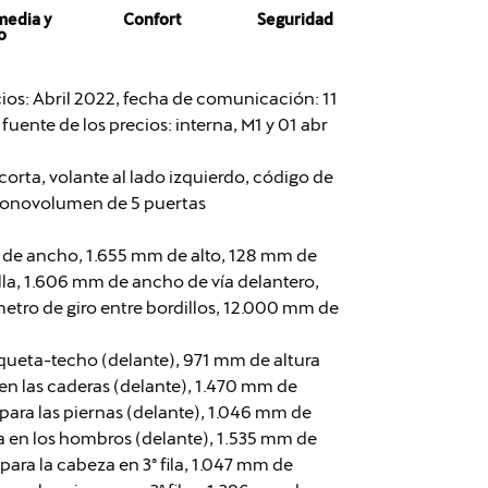
media y
Confort
Seguridad
o
cios: Abril 2022, fecha de comunicación: 11
fuente de los precios: interna, M1 y 01 abr
orta, volante al lado izquierdo, código de
 monovolumen de 5 puertas
 de ancho, 1.655 mm de alto, 128 mm de
alla, 1.606 mm de ancho de vía delantero,
etro de giro entre bordillos, 12.000 mm de
queta-techo (delante), 971 mm de altura
en las caderas (delante), 1.470 mm de
para las piernas (delante), 1.046 mm de
ra en los hombros (delante), 1.535 mm de
ara la cabeza en 3ª fila, 1.047 mm de