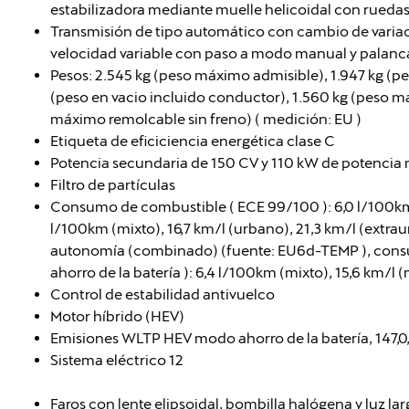
estabilizadora mediante muelle helicoidal con rueda
Transmisión de tipo automático con cambio de vari
velocidad variable con paso a modo manual y palanca 
Pesos: 2.545 kg (peso máximo admisible), 1.947 kg (pe
(peso en vacio incluido conductor), 1.560 kg (peso m
máximo remolcable sin freno) ( medición: EU )
Etiqueta de eficiciencia energética clase C
Potencia secundaria de 150 CV y 110 kW de potencia
Filtro de partículas
Consumo de combustible ( ECE 99/100 ): 6,0 l/100km 
l/100km (mixto), 16,7 km/l (urbano), 21,3 km/l (extrau
autonomía (combinado) (fuente: EU6d-TEMP ), con
ahorro de la batería ): 6,4 l/100km (mixto), 15,6 km/l (mi
Control de estabilidad antivuelco
Motor híbrido (HEV)
Emisiones WLTP HEV modo ahorro de la batería, 147,0, 
Sistema eléctrico 12
Faros con lente elipsoidal, bombilla halógena y luz l