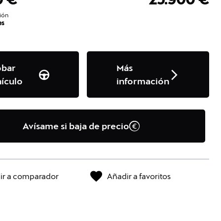
ión
es
obar
Más
ículo
información
Avísame si baja de precio
ir a comparador
Añadir a favoritos