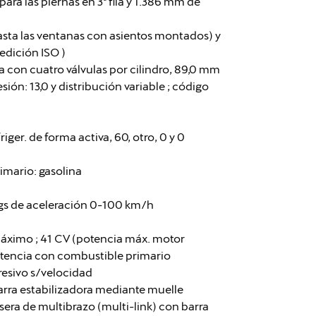
para las piernas en 3ª fila y 1.386 mm de
asta las ventanas con asientos montados) y
medición ISO )
ínea con cuatro válvulas por cilindro, 89,0 mm
ón: 13,0 y distribución variable ; código
friger. de forma activa, 60, otro, 0 y 0
imario: gasolina
egs de aceleración 0-100 km/h
áximo ; 41 CV (potencia máx. motor
potencia con combustible primario
resivo s/velocidad
arra estabilizadora mediante muelle
era de multibrazo (multi-link) con barra