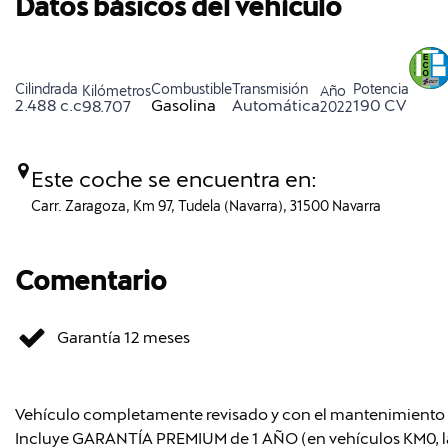
Datos básicos del vehículo
Cilindrada
Combustible
Transmisión
Potencia
Kilómetros
Año
2.488 c.c
Gasolina
Automática
190 CV
98.707
2022
Este coche se encuentra en:
Carr. Zaragoza, Km 97, Tudela (Navarra), 31500 Navarra
Comentario
Garantía 12 meses
Vehículo completamente revisado y con el mantenimiento re
Incluye GARANTÍA PREMIUM de 1 AÑO (en vehículos KM0, la 