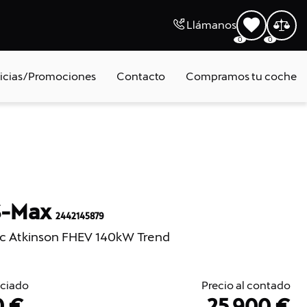
Llámanos
0
0
icias/Promociones
Contacto
Compramos tu coche
S-Max
2442145879
ec Atkinson FHEV 140kW Trend
nciado
Precio al contado
0 €
25.900 €