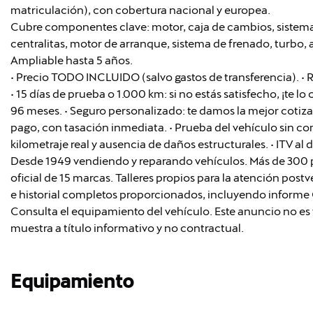
matriculación), con cobertura nacional y europea.
Cubre componentes clave: motor, caja de cambios, sistema 
centralitas, motor de arranque, sistema de frenado, turbo, a
Ampliable hasta 5 años.
• Precio TODO INCLUIDO (salvo gastos de transferencia). • 
• 15 días de prueba o 1.000 km: si no estás satisfecho, ¡te 
96 meses. • Seguro personalizado: te damos la mejor coti
pago, con tasación inmediata. • Prueba del vehículo sin co
kilometraje real y ausencia de daños estructurales. • ITV al 
Desde 1949 vendiendo y reparando vehículos. Más de 300 pr
oficial de 15 marcas. Talleres propios para la atención pos
e historial completos proporcionados, incluyendo inform
Consulta el equipamiento del vehículo. Este anuncio no es 
muestra a título informativo y no contractual.
Equipamiento