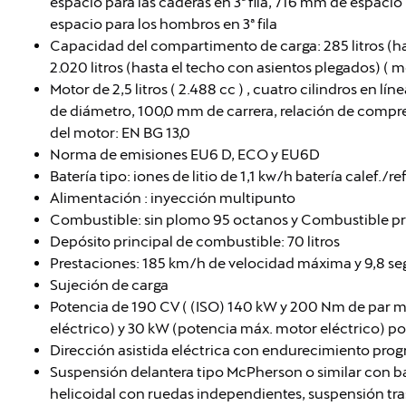
espacio para las caderas en 3ª fila, 716 mm de espacio 
espacio para los hombros en 3ª fila
Capacidad del compartimento de carga: 285 litros (h
2.020 litros (hasta el techo con asientos plegados) ( 
Motor de 2,5 litros ( 2.488 cc ) , cuatro cilindros en l
de diámetro, 100,0 mm de carrera, relación de compresi
del motor: EN BG 13,0
Norma de emisiones EU6 D, ECO y EU6D
Batería tipo: iones de litio de 1,1 kw/h batería calef./re
Alimentación : inyección multipunto
Combustible: sin plomo 95 octanos y Combustible pr
Depósito principal de combustible: 70 litros
Prestaciones: 185 km/h de velocidad máxima y 9,8 s
Sujeción de carga
Potencia de 190 CV ( (ISO) 140 kW y 200 Nm de par m
eléctrico) y 30 kW (potencia máx. motor eléctrico) 
Dirección asistida eléctrica con endurecimiento prog
Suspensión delantera tipo McPherson o similar con b
helicoidal con ruedas independientes, suspensión tras