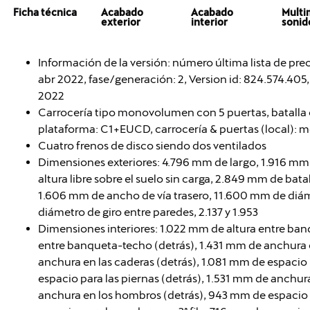
Ficha técnica
Acabado
Acabado
Multi
exterior
interior
sonid
Información de la versión: número última lista de pre
abr 2022, fase/generación: 2, Version id: 824.574.405, 
2022
Carrocería tipo monovolumen con 5 puertas, batalla c
plataforma: C1+EUCD, carrocería & puertas (local):
Cuatro frenos de disco siendo dos ventilados
Dimensiones exteriores: 4.796 mm de largo, 1.916 mm
altura libre sobre el suelo sin carga, 2.849 mm de bat
1.606 mm de ancho de vía trasero, 11.600 mm de diám
diámetro de giro entre paredes, 2.137 y 1.953
Dimensiones interiores: 1.022 mm de altura entre ban
entre banqueta-techo (detrás), 1.431 mm de anchura 
anchura en las caderas (detrás), 1.081 mm de espacio 
espacio para las piernas (detrás), 1.531 mm de anchu
anchura en los hombros (detrás), 943 mm de espacio p