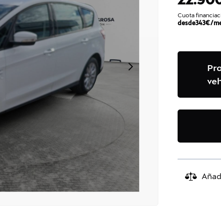
Cuota financiac
desde
343
€/m
Pr
veh
Añad