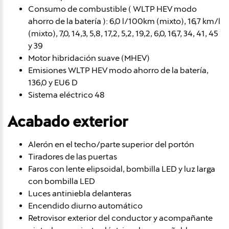
Consumo de combustible ( WLTP HEV modo
ahorro de la batería ): 6,0 l/100km (mixto), 16,7 km/l
(mixto), 7,0, 14,3, 5,8, 17,2, 5,2, 19,2, 6,0, 16,7, 34, 41, 45
y 39
Motor hibridación suave (MHEV)
Emisiones WLTP HEV modo ahorro de la batería,
136,0 y EU6 D
Sistema eléctrico 48
Acabado exterior
Alerón en el techo/parte superior del portón
Tiradores de las puertas
Faros con lente elipsoidal, bombilla LED y luz larga
con bombilla LED
Luces antiniebla delanteras
Encendido diurno automático
Retrovisor exterior del conductor y acompañante