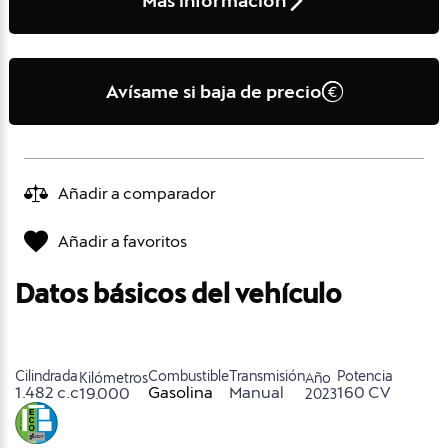
Más información
Avísame si baja de precio
Añadir a comparador
Añadir a favoritos
Datos básicos del vehículo
Cilindrada
Combustible
Transmisión
Potencia
Kilómetros
Año
1.482 c.c
Gasolina
Manual
160 CV
19.000
2023