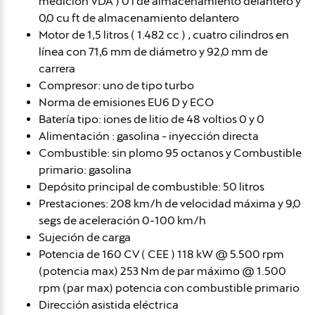
medición VDA ) 0 l de almacenamiento delantero y
0,0 cu ft de almacenamiento delantero
Motor de 1,5 litros ( 1.482 cc ) , cuatro cilindros en
línea con 71,6 mm de diámetro y 92,0 mm de
carrera
Compresor: uno de tipo turbo
Norma de emisiones EU6 D y ECO
Batería tipo: iones de litio de 48 voltios 0 y 0
Alimentación : gasolina - inyección directa
Combustible: sin plomo 95 octanos y Combustible
primario: gasolina
Depósito principal de combustible: 50 litros
Prestaciones: 208 km/h de velocidad máxima y 9,0
segs de aceleración 0-100 km/h
Sujeción de carga
Potencia de 160 CV ( CEE ) 118 kW @ 5.500 rpm
(potencia max) 253 Nm de par máximo @ 1.500
rpm (par max) potencia con combustible primario
Dirección asistida eléctrica