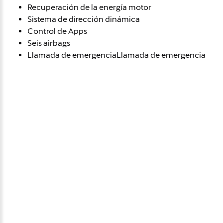
Recuperación de la energía motor
Sistema de dirección dinámica
Control de Apps
Seis airbags
Llamada de emergenciaLlamada de emergencia
Avísame si baja de
precio
Déjanos tus datos personales para ponernos en
contacto contigo si este vehículo baja de precio.