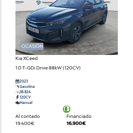
OCASIÓN
Kia XCeed
1.0 T-GDi Drive 88kW (120CV)
2023
Gasolina
38.824
120CV
Manual
Al contado
Financiado
19.400€
16.900€