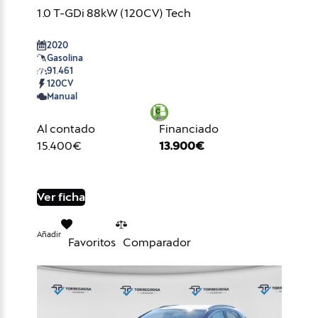
1.0 T-GDi 88kW (120CV) Tech
2020
Gasolina
91.461
120CV
Manual
Al contado
Financiado
15.400€
13.900€
Ver ficha
Añadir
Favoritos
Comparador