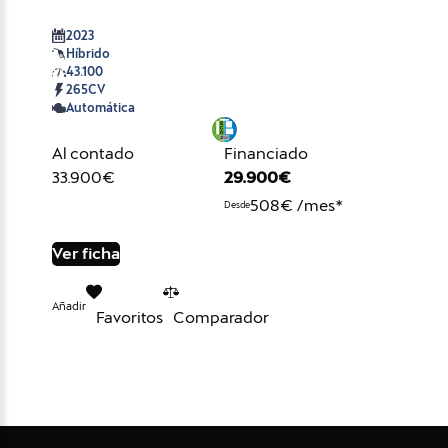
2023
Híbrido
43.100
265CV
Automática
Al contado
Financiado
33.900€
29.900€
508€ /mes*
Desde
Ver ficha
Añadir
Favoritos
Comparador