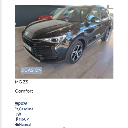
OCASIÓN
MG ZS
Comfort
2026
Gasolina
8
116CV
Manual