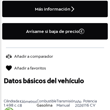
Más información
Avísame si baja de precio
Añadir a comparador
Añadir a favoritos
Datos básicos del vehículo
Cilindrada
Combustible
Transmisión
Potencia
Kilómetros
Año
1.498 c.c
Gasolina
Manual
116 CV
8
2026