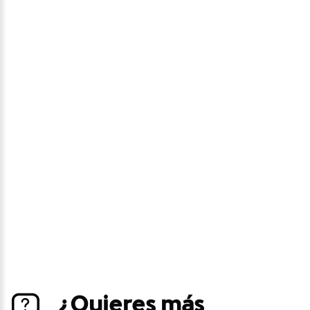
Avísame si baja de
precio
Déjanos tus datos personales para ponernos en
contacto contigo si este vehículo baja de precio.
¿Quieres más