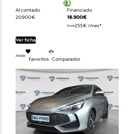
Al contado
Financiado
20.900€
18.900€
255€ /mes*
Desde
Ver ficha
Añadir
Favoritos
Comparador