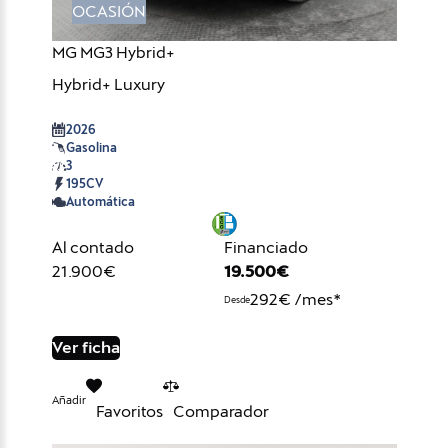
OCASIÓN
MG MG3 Hybrid+
Hybrid+ Luxury
2026
Gasolina
3
195CV
Automática
Al contado
Financiado
21.900€
19.500€
292€ /mes*
Desde
Ver ficha
Añadir
Favoritos
Comparador