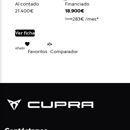
Al contado
Financiado
21.400€
18.900€
283€ /mes*
Desde
Ver ficha
Añadir
Favoritos
Comparador