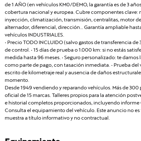
de 1 AÑO (en vehículos KM0/DEMO, la garantía es de 3 años
cobertura nacional y europea. Cubre componentes clave: m
inyección, climatización, transmisión, centralitas, motor d
alternador, diferencial, dirección… Garantía ampliable has
vehículos INDUSTRIALES.
• Precio TODO INCLUIDO (salvo gastos de transferencia de 
de control. • 15 días de prueba o 1.000 km: si no estás satis
medida hasta 96 meses. • Seguro personalizado: te damos 
como parte de pago, con tasación inmediata. • Prueba del 
escrito de kilometraje real y ausencia de daños estructurales. 
momento.
Desde 1949 vendiendo y reparando vehículos. Más de 300 pr
oficial de 15 marcas. Talleres propios para la atención pos
e historial completos proporcionados, incluyendo inform
Consulta el equipamiento del vehículo. Este anuncio no es 
muestra a título informativo y no contractual.