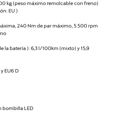
400 kg (peso máximo remolcable con freno)
ón: EU )
 máxima, 240 Nm de par máximo, 5.500 rpm
imo
 batería ): 6,3 l/100km (mixto) y 15,9
 y EU6 D
on bombilla LED