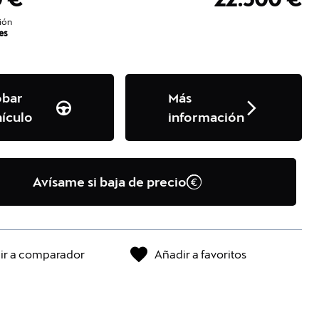
ión
es
obar
Más
ículo
información
Avísame si baja de precio
ir a comparador
Añadir a favoritos