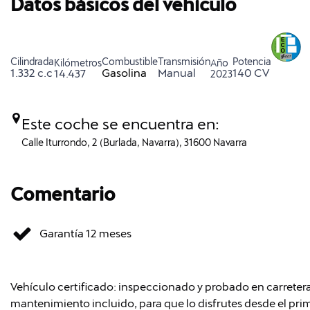
Datos básicos del vehículo
Cilindrada
Combustible
Transmisión
Potencia
Kilómetros
Año
1.332 c.c
Gasolina
Manual
140 CV
14.437
2023
Este coche se encuentra en:
Calle Iturrondo, 2 (Burlada, Navarra), 31600 Navarra
Comentario
Garantía 12 meses
Vehículo certificado: inspeccionado y probado en carretera
mantenimiento incluido, para que lo disfrutes desde el p