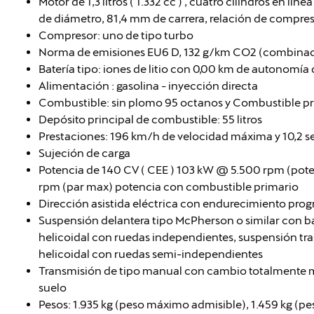
Motor de 1,3 litros ( 1.332 cc ) , cuatro cilindros en lí
de diámetro, 81,4 mm de carrera, relación de compresió
Compresor: uno de tipo turbo
Norma de emisiones EU6 D, 132 g/km CO2 (combina
Batería tipo: iones de litio con 0,00 km de autonomía d
Alimentación : gasolina - inyección directa
Combustible: sin plomo 95 octanos y Combustible pr
Depósito principal de combustible: 55 litros
Prestaciones: 196 km/h de velocidad máxima y 10,2 
Sujeción de carga
Potencia de 140 CV ( CEE ) 103 kW @ 5.500 rpm (po
rpm (par max) potencia con combustible primario
Dirección asistida eléctrica con endurecimiento prog
Suspensión delantera tipo McPherson o similar con b
helicoidal con ruedas independientes, suspensión tra
helicoidal con ruedas semi-independientes
Transmisión de tipo manual con cambio totalmente m
suelo
Pesos: 1.935 kg (peso máximo admisible), 1.459 kg (pe