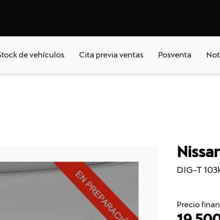
Stock de vehículos
Cita previa ventas
Posventa
Not
Nissa
DIG-T 103
Precio fina
19.50