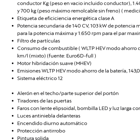
conductor Kg (peso en vacio incluido conductor), 1.
y 700 kg (peso máximo remolcable sin freno) ( medici
Etiqueta de eficiciencia energética clase A
Potencia secundaria de 140 CV, 103 kW de potencia
para la potencia máxima y 1.650 rpm para el par max
Filtro de partículas
Consumo de combustible ( WLTP HEV modo ahorro de la
km/l (mixto) (fuente: Euro6D-full )
Motor hibridación suave (MHEV)
Emisiones WLTP HEV modo ahorro de la batería, 143,0
Sistema eléctrico 12
Alerón en el techo/parte superior del portón
Tiradores de las puertas
Faros con lente elipsoidal, bombilla LED y luz larga c
Luces antiniebla delanteras
Encendido diurno automático
Protección antirrobo
Pintura solida