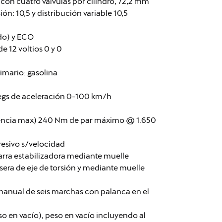
nea con cuatro válvulas por cilindro, 72,2 mm
n: 10,5 y distribución variable 10,5
do) y ECO
e 12 voltios 0 y 0
imario: gasolina
segs de aceleración 0-100 km/h
tencia max) 240 Nm de par máximo @ 1.650
resivo s/velocidad
arra estabilizadora mediante muelle
sera de eje de torsión y mediante muelle
anual de seis marchas con palanca en el
so en vacío), peso en vacío incluyendo al