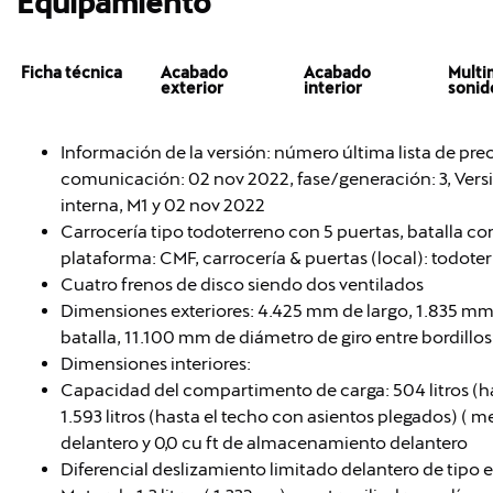
Equipamiento
Ficha técnica
Acabado
Acabado
Multi
exterior
interior
sonid
Información de la versión: número última lista de pr
comunicación: 02 nov 2022, fase/generación: 3, Versio
interna, M1 y 02 nov 2022
Carrocería tipo todoterreno con 5 puertas, batalla cor
plataforma: CMF, carrocería & puertas (local): todote
Cuatro frenos de disco siendo dos ventilados
Dimensiones exteriores: 4.425 mm de largo, 1.835 mm
batalla, 11.100 mm de diámetro de giro entre bordillos
Dimensiones interiores:
Capacidad del compartimento de carga: 504 litros (h
1.593 litros (hasta el techo con asientos plegados) (
delantero y 0,0 cu ft de almacenamiento delantero
Diferencial deslizamiento limitado delantero de tipo 