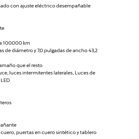
tado con ajuste eléctrico desempañable
te
cia 100.000 km
das de diámetro y 7,0 pulgadas de ancho 43,2
amaño que el resto
uce, luces intermitentes laterales, Luces de
a LED
nteros
pañante
uero, puertas en cuero sintético y tablero