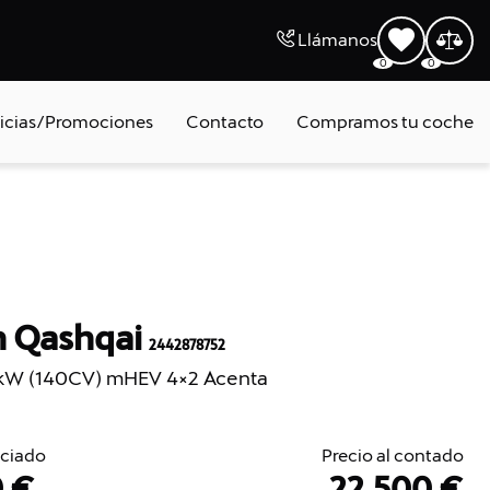
Llámanos
0
0
icias/Promociones
Contacto
Compramos tu coche
n Qashqai
2442878752
kW (140CV) mHEV 4×2 Acenta
nciado
Precio al contado
0 €
22.500 €