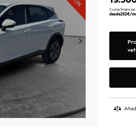
Cuota financiac
desde
292
€/m
Pr
veh
Añad