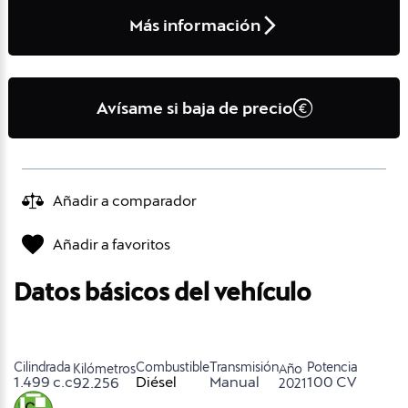
Más información
Avísame si baja de precio
Añadir a comparador
Añadir a favoritos
Datos básicos del vehículo
Cilindrada
Combustible
Transmisión
Potencia
Kilómetros
Año
1.499 c.c
Diésel
Manual
100 CV
92.256
2021