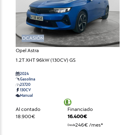
OCASIÓN
Opel Astra
1.2T XHT 96kW (130CV) GS
2024
Gasolina
23.720
130CV
Manual
Al contado
Financiado
18.900€
16.400€
246€ /mes*
Desde