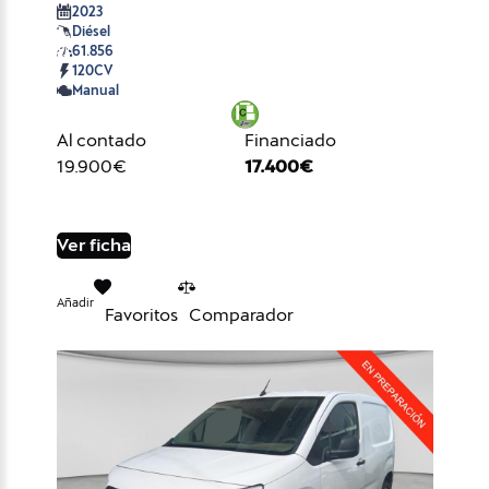
2023
Diésel
61.856
120CV
Manual
Al contado
Financiado
19.900€
17.400€
Ver ficha
Añadir
Favoritos
Comparador