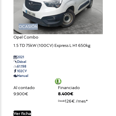
OCASIÓN
Opel Combo
1.5 TD 75kW (100CV) Express L H1 650kg
2021
Diésel
61.198
102CV
Manual
Al contado
Financiado
9.900€
8.400€
126€ /mes*
Desde
Ver ficha