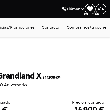
Llámanos
0
0
icias/Promociones
Contacto
Compramos tu coche
Grandland X
2442086734
20 Aniversario
nciado
Precio al contado
0 €
14.900 €