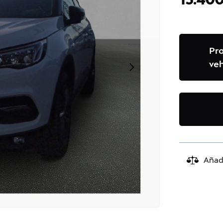
Pr
veh
Añad