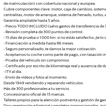
de matriculación) con cobertura nacional y europea.
Cubre componentes clave: motor, caja de cambios, sistema 
centralitas, motor de arranque, sistema de frenado, turbo, a
Garantía ampliable hasta 5 años.
• Precio TODO INCLUIDO (salvo gastos de transferencia de
• Revisión completa de 300 puntos de control.
• 15 días de prueba o 1.000 km: si no estás satisfecho, ¡te l
• Financiación a medida hasta 96 meses.
• Seguro personalizado, te damos la mejor cotización.
• Aceptamos tu coche como parte de pago, con tasación i
• Prueba del vehículo sin compromiso.
• Certificado por escrito de kilometraje real y ausencia de 
• ITV al día.
• Envío de vídeos y fotos al momento.
Desde 1949 vendiendo y reparando vehículos.
Más de 300 profesionales a tu servicio.
Concesionario oficial de 15 marcas.
Talleres propios para la atención postventa y gestión de gar
Documentación e historial completos proporcionados, in