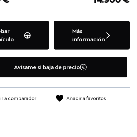
obar
Más
ículo
información
Avísame si baja de precio
ir a comparador
Añadir a favoritos