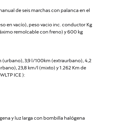
anual de seis marchas con palanca en el
so en vacío), peso vacio inc. conductor Kg
máximo remolcable con freno) y 600 kg
(urbano), 3,9 l/100km (extraurbano), 4,2
urbano), 23,8 km/l (mixto) y 1.262 Km de
WLTP ICE ):
ógena y luz larga con bombilla halógena