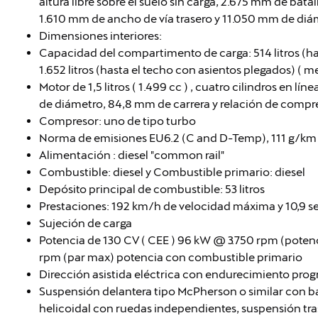
altura libre sobre el suelo sin carga, 2.675 mm de bat
1.610 mm de ancho de vía trasero y 11.050 mm de diám
Dimensiones interiores:
Capacidad del compartimento de carga: 514 litros (h
1.652 litros (hasta el techo con asientos plegados) ( m
Motor de 1,5 litros ( 1.499 cc ) , cuatro cilindros en lí
de diámetro, 84,8 mm de carrera y relación de compre
Compresor: uno de tipo turbo
Norma de emisiones EU6.2 (C and D-Temp), 111 g/k
Alimentación : diesel "common rail"
Combustible: diesel y Combustible primario: diesel
Depósito principal de combustible: 53 litros
Prestaciones: 192 km/h de velocidad máxima y 10,9 
Sujeción de carga
Potencia de 130 CV ( CEE ) 96 kW @ 3.750 rpm (pote
rpm (par max) potencia con combustible primario
Dirección asistida eléctrica con endurecimiento prog
Suspensión delantera tipo McPherson o similar con b
helicoidal con ruedas independientes, suspensión tra