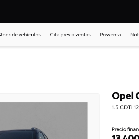
Stock de vehículos
Cita previa ventas
Posventa
Not
Opel 
1.5 CDTi 1
Precio fina
13.40