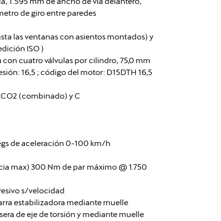
alla, 1.595 mm de ancho de vía delantero,
etro de giro entre paredes
asta las ventanas con asientos montados) y
edición ISO )
nea con cuatro válvulas por cilindro, 75,0 mm
sión: 16,5 ; código del motor: D15DTH 16,5
m CO2 (combinado) y C
segs de aceleración 0-100 km/h
ncia max) 300 Nm de par máximo @ 1.750
resivo s/velocidad
arra estabilizadora mediante muelle
sera de eje de torsión y mediante muelle