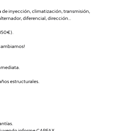
de inyección, climatización, transmisión,
lternador, diferencial, dirección…
 350€).
o cambiamos!
nmediata.
daños estructurales.
antías.
cluyendo informe CARFAX.