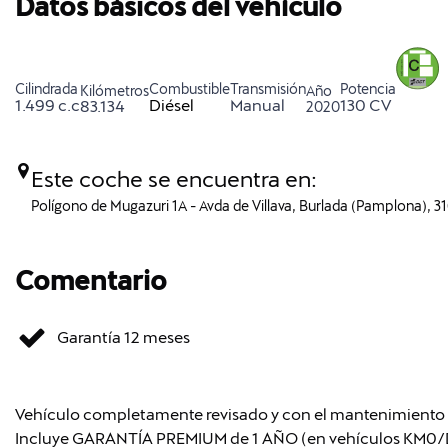
Datos básicos del vehículo
Cilindrada
Combustible
Transmisión
Potencia
Kilómetros
Año
1.499 c.c
Diésel
Manual
130 CV
83.134
2020
Este coche se encuentra en:
Polígono de Mugazuri 1A - Avda de Villava, Burlada (Pamplona), 3
Comentario
Garantía 12 meses
Vehículo completamente revisado y con el mantenimiento re
Incluye GARANTÍA PREMIUM de 1 AÑO (en vehículos KM0/DE