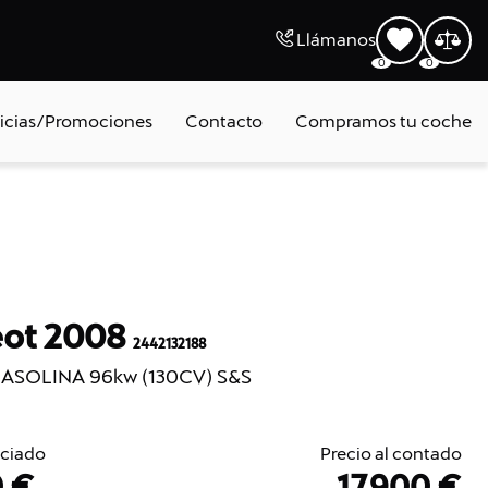
Llámanos
0
0
icias/Promociones
Contacto
Compramos tu coche
ot 2008
2442132188
GASOLINA 96kw (130CV) S&S
nciado
Precio al contado
0 €
17.900 €