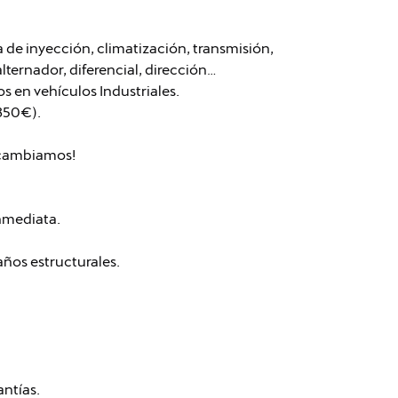
de inyección, climatización, transmisión,
lternador, diferencial, dirección…
s en vehículos Industriales.
 350€).
o cambiamos!
nmediata.
daños estructurales.
antías.