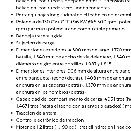
helicoidal con ruedas independientes, suspensión tra
helicoidal con ruedas semi-independientes
Portaequipajes longitudinal en el techo en color co
Potencia de 130 CV ( CEE ) 96 kW @ 5.500 rpm (pot
rpm (par max) potencia con combustible primario
Bandeja trasera rígida
Sujeción de carga
Dimensiones exteriores: 4.300 mm de largo, 1.770 m
batalla, 1.540 mm de ancho de vía delantero, 1.540 
diámetro de giro entre bordillos, 1.987 y 1.815
Dimensiones interiores: 906 mm de altura entre banq
entre banqueta-techo (detrás), 1.408 mm de anchura 
anchura en las caderas (detrás), 1.370 mm de anchura
anchura en los hombros (detrás)
Capacidad del compartimento de carga: 405 litros (h
1.467 litros (hasta el techo con asientos plegados) ( 
Tracción delantera
Control electrónico de tracción
Motor de 1,2 litros ( 1.199 cc ) , tres cilindros en línea