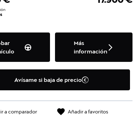
ión
s
obar
Más
ículo
información
Avísame si baja de precio
ir a comparador
Añadir a favoritos