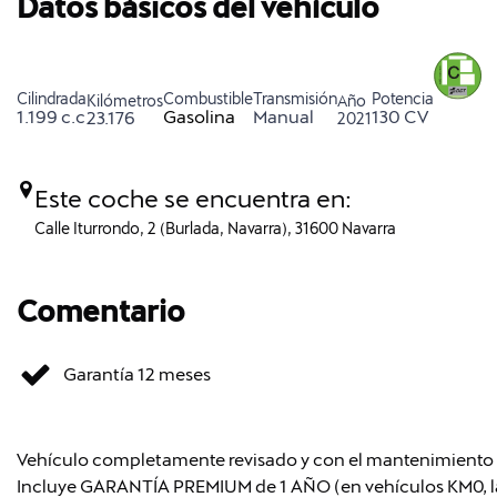
Datos básicos del vehículo
Cilindrada
Combustible
Transmisión
Potencia
Kilómetros
Año
1.199 c.c
Gasolina
Manual
130 CV
23.176
2021
Este coche se encuentra en:
Calle Iturrondo, 2 (Burlada, Navarra), 31600 Navarra
Comentario
Garantía 12 meses
Vehículo completamente revisado y con el mantenimiento re
Incluye GARANTÍA PREMIUM de 1 AÑO (en vehículos KM0, la 