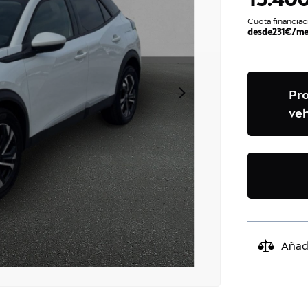
Cuota financiac
desde
231
€/me
Pr
veh
Añad