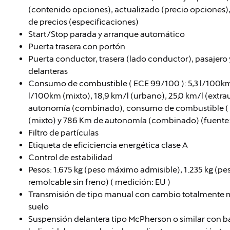
(contenido opciones), actualizado (precio opciones), a
de precios (especificaciones)
Start/Stop parada y arranque automático
Puerta trasera con portón
Puerta conductor, trasera (lado conductor), pasajero y
delanteras
Consumo de combustible ( ECE 99/100 ): 5,3 l/100km
l/100km (mixto), 18,9 km/l (urbano), 25,0 km/l (extra
autonomía (combinado), consumo de combustible ( WL
(mixto) y 786 Km de autonomía (combinado) (fuente:
Filtro de partículas
Etiqueta de eficiciencia energética clase A
Control de estabilidad
Pesos: 1.675 kg (peso máximo admisible), 1.235 kg (p
remolcable sin freno) ( medición: EU )
Transmisión de tipo manual con cambio totalmente m
suelo
Suspensión delantera tipo McPherson o similar con b