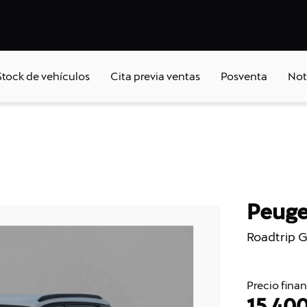
Stock de vehículos
Cita previa ventas
Posventa
Not
Peuge
Roadtrip 
Precio fina
15.40