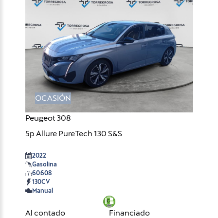
OCASIÓN
Peugeot 308
5p Allure PureTech 130 S&S
2022
Gasolina
60.608
130CV
Manual
Al contado
Financiado