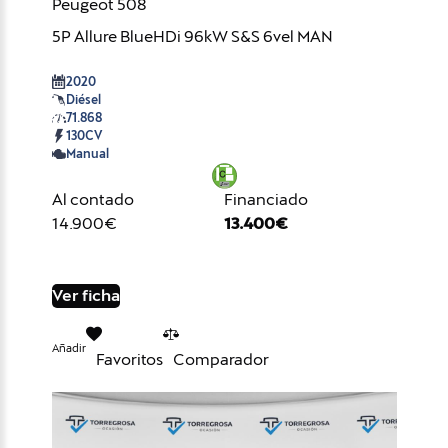
Peugeot 508
5P Allure BlueHDi 96kW S&S 6vel MAN
2020
Diésel
71.868
130CV
Manual
Al contado
Financiado
14.900€
13.400€
Ver ficha
Añadir
Favoritos
Comparador