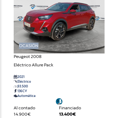
OCASIÓN
Peugeot 2008
Eléctrico Allure Pack
2021
Eléctrico
93.500
136CV
Automática
Al contado
Financiado
14.900€
13.400€