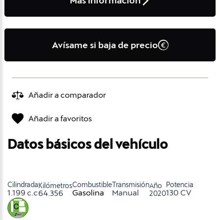
Más información
Avísame si baja de precio
Añadir a comparador
Añadir a favoritos
Datos básicos del vehículo
Cilindrada
Combustible
Transmisión
Potencia
Kilómetros
Año
1.199 c.c
Gasolina
Manual
130 CV
64.356
2020