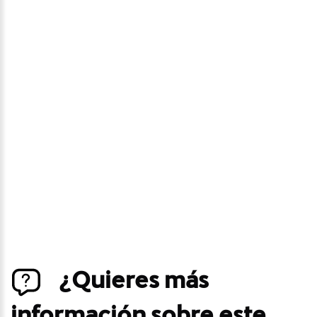
Avísame si baja de
precio
Déjanos tus datos personales para ponernos en
contacto contigo si este vehículo baja de precio.
¿Quieres más
información sobre este