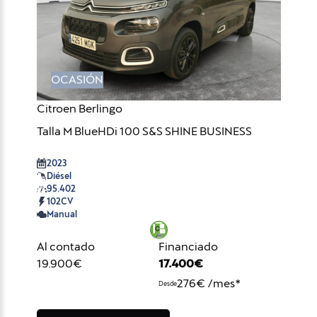
OCASIÓN
Citroen Berlingo
Talla M BlueHDi 100 S&S SHINE BUSINESS
2023
Diésel
95.402
102CV
Manual
Al contado
Financiado
19.900€
17.400€
276€ /mes*
Desde