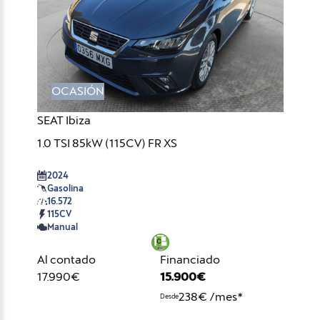
OCASIÓN
SEAT Ibiza
1.0 TSI 85kW (115CV) FR XS
2024
Gasolina
16.572
115CV
Manual
Al contado
Financiado
17.990€
15.900€
238€ /mes*
Desde