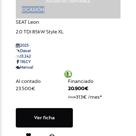
OCASIÓN
SEAT Leon
2.0 TDI 85kW Style XL
2025
Diésel
13.242
116CV
Manual
Al contado
Financiado
23.500€
20.900€
313€ /mes*
Desde
Ver ficha