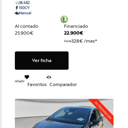
38.482
150CV
Manual
Al contado
Financiado
25.900€
22.900€
328€ /mes*
Desde
Ver ficha
Añadir
Favoritos
Comparador