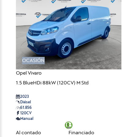
OCASIÓN
Opel Vivaro
1.5 BlueHDi 88kW (120CV) M Std
2023
Diésel
61.856
120CV
Manual
Al contado
Financiado