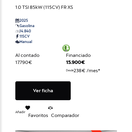
1.0 TSI 85kW (115CV) FR XS
2025
Gasolina
14.840
115CV
Manual
Al contado
Financiado
17.790€
15.900€
238€ /mes*
Desde
Ver ficha
Añadir
Favoritos
Comparador