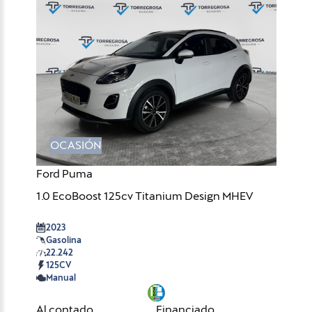
OCASIÓN
Ford Puma
1.0 EcoBoost 125cv Titanium Design MHEV
2023
Gasolina
22.242
125CV
Manual
Al contado
Financiado