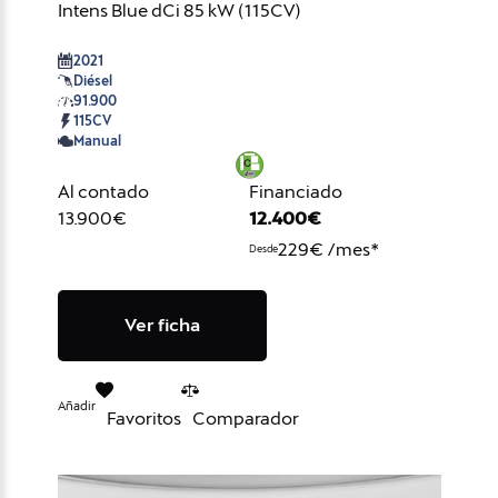
Intens Blue dCi 85 kW (115CV)
2021
Diésel
91.900
115CV
Manual
Al contado
Financiado
13.900€
12.400€
229€ /mes*
Desde
Ver ficha
Añadir
Favoritos
Comparador