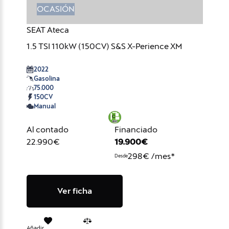
OCASIÓN
SEAT Ateca
1.5 TSI 110kW (150CV) S&S X-Perience XM
2022
Gasolina
75.000
150CV
Manual
Al contado
Financiado
22.990€
19.900€
298€ /mes*
Desde
Ver ficha
Añadir