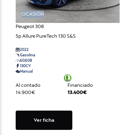
OCASIÓN
Peugeot 308
5p Allure PureTech 130 S&S
2022
Gasolina
60.608
130CV
Manual
Al contado
Financiado
14.900€
13.400€
Ver ficha