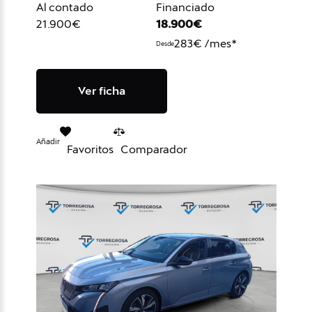
Al contado
Financiado
21.900€
18.900€
283€ /mes*
Desde
Ver ficha
Añadir
Favoritos
Comparador