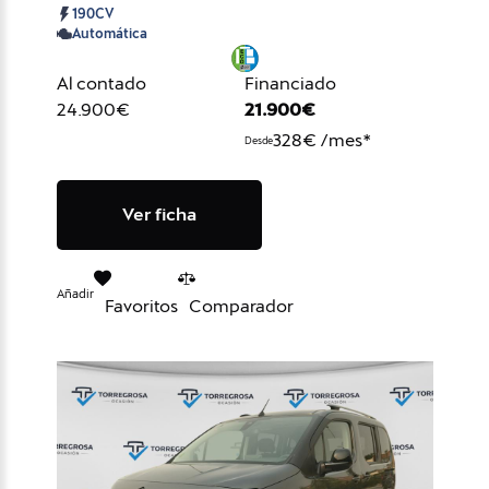
190CV
Automática
Al contado
Financiado
24.900€
21.900€
328€ /mes*
Desde
Ver ficha
Añadir
Favoritos
Comparador