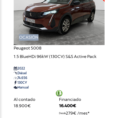
OCASIÓN
Peugeot 5008
1.5 BlueHDi 96kW (130CV) S&S Active Pack
2022
Diésel
74.656
130CV
Manual
Al contado
Financiado
18.900€
16.400€
279€ /mes*
Desde