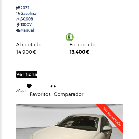
2022
Gasolina
60.608
130CV
Manual
Al contado
Financiado
14.900€
13.400€
Ver ficha
Añadir
Favoritos
Comparador