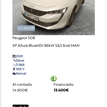
OCASIÓN
Peugeot 508
5P Allure BlueHDi 96kW S&S 6vel MAN
2020
Diésel
71.868
130CV
Manual
Al contado
Financiado
14.900€
13.400€