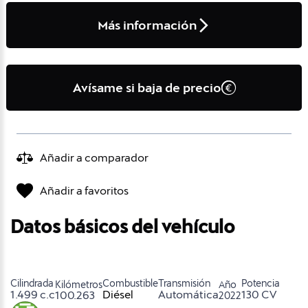
Más información
Avísame si baja de precio
Añadir a comparador
Añadir a favoritos
Datos básicos del vehículo
Cilindrada
Combustible
Transmisión
Potencia
Kilómetros
Año
1.499 c.c
Diésel
Automática
130 CV
100.263
2022