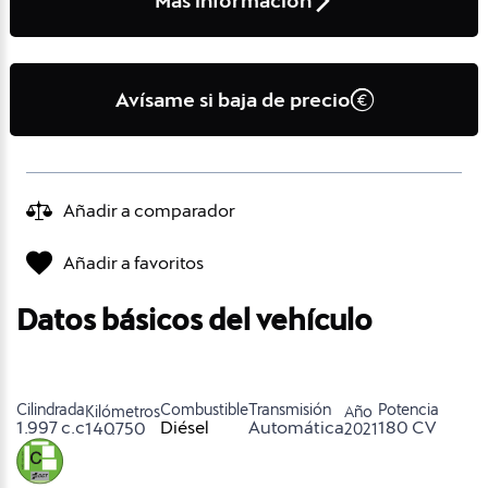
Más información
Avísame si baja de precio
Añadir a comparador
Añadir a favoritos
Datos básicos del vehículo
Cilindrada
Combustible
Transmisión
Potencia
Kilómetros
Año
1.997 c.c
Diésel
Automática
180 CV
140.750
2021