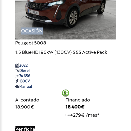
OCASIÓN
Peugeot 5008
1.5 BlueHDi 96kW (130CV) S&S Active Pack
2022
Diésel
74.656
130CV
Manual
Al contado
Financiado
18.900€
16.400€
279€ /mes*
Desde
Ver ficha