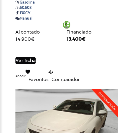
Gasolina
60.608
130CV
Manual
Al contado
Financiado
14.900€
13.400€
Ver ficha
Añadir
Favoritos
Comparador