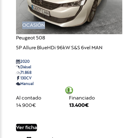
OCASIÓN
Peugeot 508
5P Allure BlueHDi 96kW S&S 6vel MAN
2020
Diésel
71.868
130CV
Manual
Al contado
Financiado
14.900€
13.400€
Ver ficha