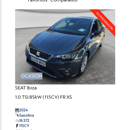
OCASIÓN
SEAT Ibiza
1.0 TSI 85kW (115CV) FR XS
2024
Gasolina
16.572
115CV