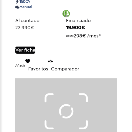
150CV
Manual
Al contado
Financiado
22.990€
19.900€
298€ /mes*
Desde
Ver ficha
Añadir
Favoritos
Comparador