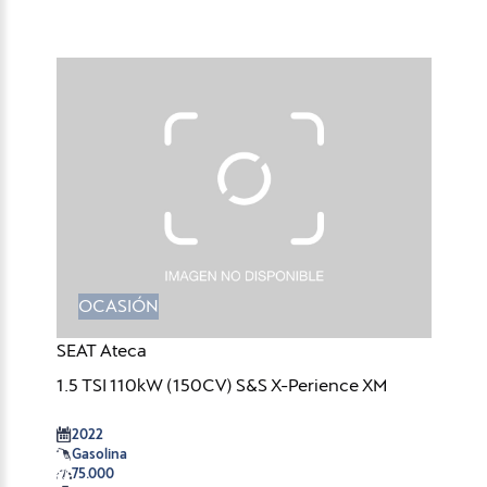
OCASIÓN
SEAT Ateca
1.5 TSI 110kW (150CV) S&S X-Perience XM
2022
Gasolina
75.000