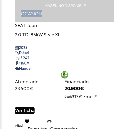
OCASIÓN
SEAT Leon
2.0 TDI 85kW Style XL
2025
Diésel
13.242
116CV
Manual
Al contado
Financiado
23.500€
20.900€
313€ /mes*
Desde
Ver ficha
Añadir
Favoritos
Comparador