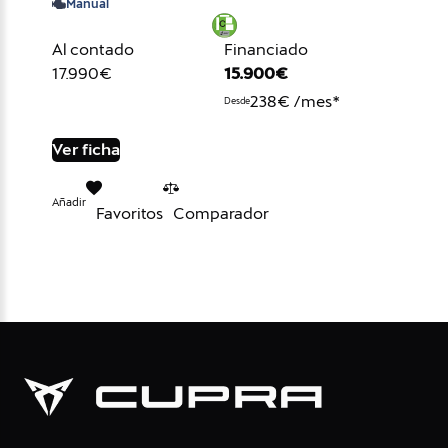
Manual
Al contado
Financiado
17.990€
15.900€
238€ /mes*
Desde
Ver ficha
Añadir
Favoritos
Comparador