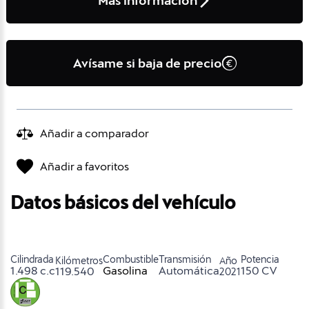
Más información
Avísame si baja de precio
Añadir a comparador
Añadir a favoritos
Datos básicos del vehículo
Cilindrada
Combustible
Transmisión
Potencia
Kilómetros
Año
1.498 c.c
Gasolina
Automática
150 CV
119.540
2021