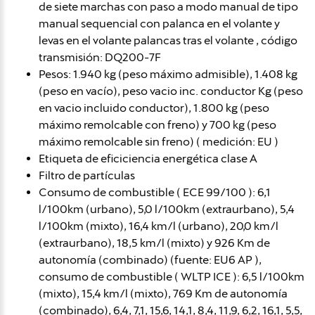
de siete marchas con paso a modo manual de tipo
manual sequencial con palanca en el volante y
levas en el volante palancas tras el volante , código
transmisión: DQ200-7F
Pesos: 1.940 kg (peso máximo admisible), 1.408 kg
(peso en vacío), peso vacio inc. conductor Kg (peso
en vacio incluido conductor), 1.800 kg (peso
máximo remolcable con freno) y 700 kg (peso
máximo remolcable sin freno) ( medición: EU )
Etiqueta de eficiciencia energética clase A
Filtro de partículas
Consumo de combustible ( ECE 99/100 ): 6,1
l/100km (urbano), 5,0 l/100km (extraurbano), 5,4
l/100km (mixto), 16,4 km/l (urbano), 20,0 km/l
(extraurbano), 18,5 km/l (mixto) y 926 Km de
autonomía (combinado) (fuente: EU6 AP ),
consumo de combustible ( WLTP ICE ): 6,5 l/100km
(mixto), 15,4 km/l (mixto), 769 Km de autonomía
(combinado), 6,4, 7,1, 15,6, 14,1, 8,4, 11,9, 6,2, 16,1, 5,5,