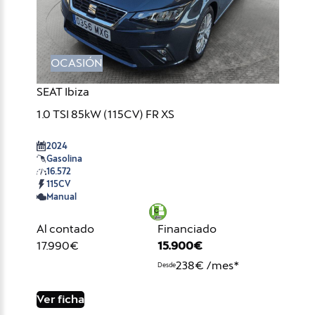
OCASIÓN
SEAT Ibiza
1.0 TSI 85kW (115CV) FR XS
2024
Gasolina
16.572
115CV
Manual
Al contado
Financiado
17.990€
15.900€
238€ /mes*
Desde
Ver ficha