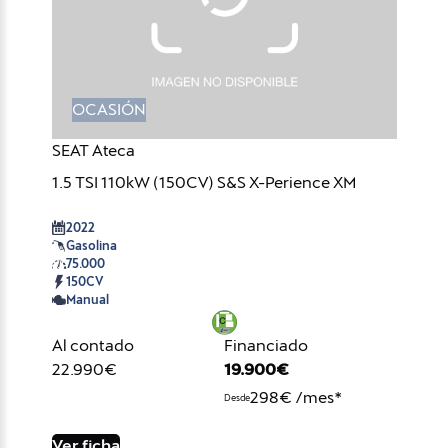
OCASIÓN
SEAT Ateca
1.5 TSI 110kW (150CV) S&S X-Perience XM
2022
Gasolina
75.000
150CV
Manual
Al contado
Financiado
22.990€
19.900€
298€ /mes*
Desde
Ver ficha