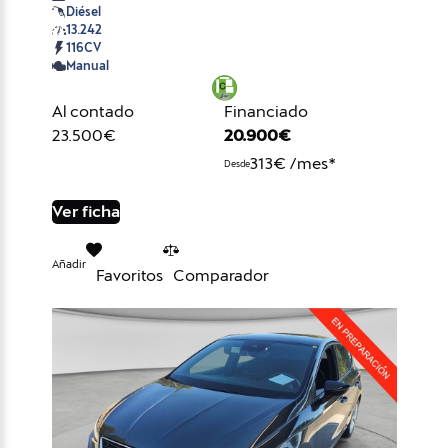
Diésel
13.242
116CV
Manual
Al contado
Financiado
23.500€
20.900€
313€ /mes*
Desde
Ver ficha
Añadir
Favoritos
Comparador