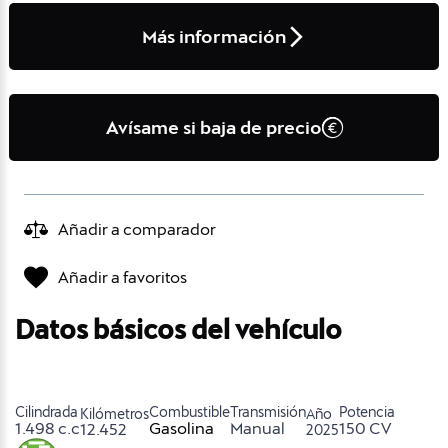
Más información
Avísame si baja de precio
Añadir a comparador
Añadir a favoritos
Datos básicos del vehículo
Cilindrada
Combustible
Transmisión
Potencia
Kilómetros
Año
1.498 c.c
Gasolina
Manual
150 CV
12.452
2025