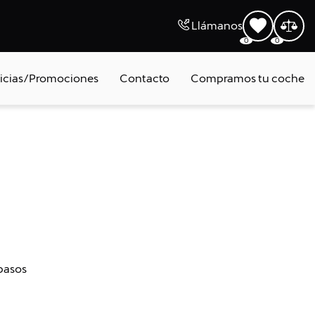
Llámanos
0
0
icias/Promociones
Contacto
Compramos tu coche
 pasos