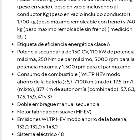
(peso en vacío), peso en vacío incluyendo al
conductor Kg (peso en vacio incluido conductor),
1.700 kg (peso máximo remolcable con freno) y 740
kg (peso máximo remolcable sin freno) ( medición:
EU )
Etiqueta de eficiencia energética clase A
Potencia secundaria de 150 CV, 110 kW de potencia
máxima, 250 Nm de par máximo, 5.000 rpm para la
potencia máxima y 1.500 rpm para el par maximo
Consumo de combustible ( WLTP HEV modo
ahorro de la batería ): 5,7 l/100km (mixto), 17,5 km/l
(mixto), 877 Km de autonomía (combinado), 5,7, 6,3,
17,5, 15,9, 41 y 37
Doble embrague manual secuencial
Motor hibridación suave (MHEV)
Emisiones WLTP HEV modo ahorro de la batería,
132,0, 132,0 y 143,0
Sistema eléctrico 48