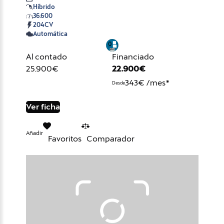
Híbrido
36.600
204CV
Automática
Al contado
Financiado
25.900€
22.900€
343€ /mes*
Desde
Ver ficha
Añadir
Favoritos
Comparador