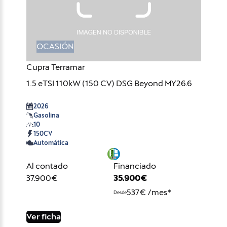
OCASIÓN
Cupra Terramar
1.5 eTSI 110kW (150 CV) DSG Beyond MY26.6
2026
Gasolina
10
150CV
Automática
Al contado
Financiado
37.900€
35.900€
537€ /mes*
Desde
Ver ficha