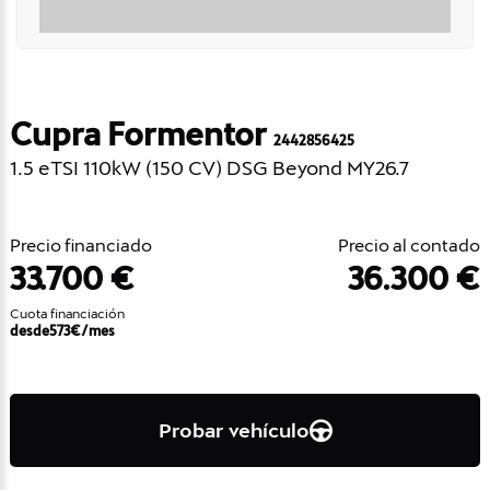
Cupra Formentor
2442856425
1.5 eTSI 110kW (150 CV) DSG Beyond MY26.7
Precio financiado
Precio al contado
33.700 €
36.300 €
Cuota financiación
desde
573
€/mes
Probar vehículo