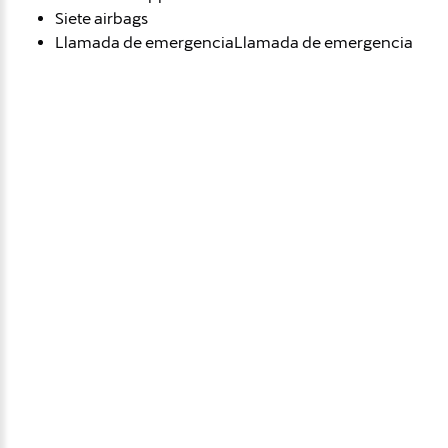
Siete airbags
Llamada de emergenciaLlamada de emergencia
Avísame si baja de
precio
Déjanos tus datos personales para ponernos en
contacto contigo si este vehículo baja de precio.