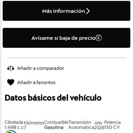
Más información
Avísame si baja de precio
Añadir a comparador
Añadir a favoritos
Datos básicos del vehículo
Cilindrada
Combustible
Transmisión
Potencia
Kilómetros
Año
1.498 c.c
Gasolina
Automática
150 CV
7
2026