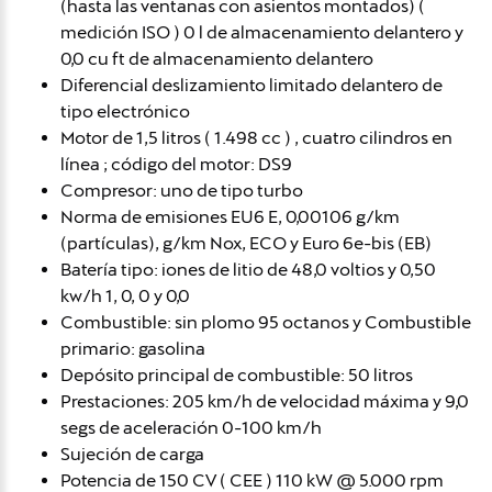
(hasta las ventanas con asientos montados) (
medición ISO ) 0 l de almacenamiento delantero y
0,0 cu ft de almacenamiento delantero
Diferencial deslizamiento limitado delantero de
tipo electrónico
Motor de 1,5 litros ( 1.498 cc ) , cuatro cilindros en
línea ; código del motor: DS9
Compresor: uno de tipo turbo
Norma de emisiones EU6 E, 0,00106 g/km
(partículas), g/km Nox, ECO y Euro 6e-bis (EB)
Batería tipo: iones de litio de 48,0 voltios y 0,50
kw/h 1, 0, 0 y 0,0
Combustible: sin plomo 95 octanos y Combustible
primario: gasolina
Depósito principal de combustible: 50 litros
Prestaciones: 205 km/h de velocidad máxima y 9,0
segs de aceleración 0-100 km/h
Sujeción de carga
Potencia de 150 CV ( CEE ) 110 kW @ 5.000 rpm