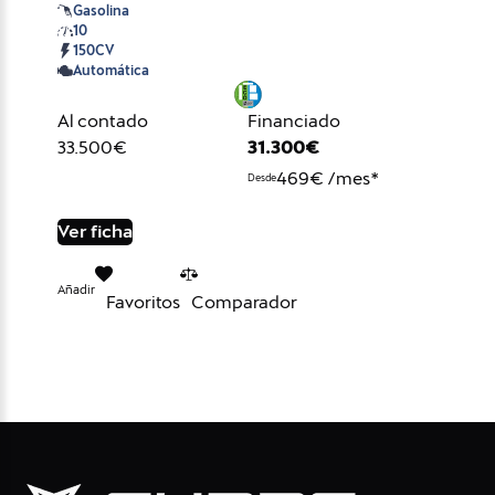
Gasolina
10
150CV
Automática
Al contado
Financiado
33.500€
31.300€
469€ /mes*
Desde
Ver ficha
Añadir
Favoritos
Comparador