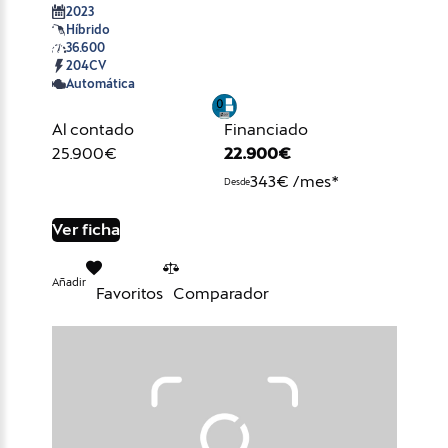
2023
Híbrido
36.600
204CV
Automática
Al contado
Financiado
25.900€
22.900€
343€ /mes*
Desde
Ver ficha
Añadir
Favoritos
Comparador