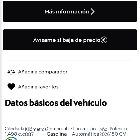
Más información
Avísame si baja de precio
Añadir a comparador
Añadir a favoritos
Datos básicos del vehículo
Cilindrada
Combustible
Transmisión
Potencia
Kilómetros
Año
1.498 c.c
Gasolina
Automática
150 CV
887
2026