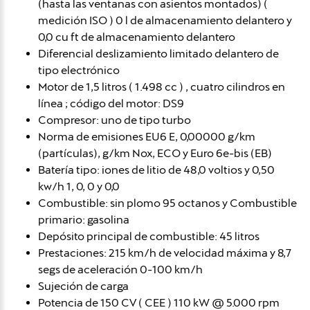
(hasta las ventanas con asientos montados) (
medición ISO ) 0 l de almacenamiento delantero y
0,0 cu ft de almacenamiento delantero
Diferencial deslizamiento limitado delantero de
tipo electrónico
Motor de 1,5 litros ( 1.498 cc ) , cuatro cilindros en
línea ; código del motor: DS9
Compresor: uno de tipo turbo
Norma de emisiones EU6 E, 0,00000 g/km
(partículas), g/km Nox, ECO y Euro 6e-bis (EB)
Batería tipo: iones de litio de 48,0 voltios y 0,50
kw/h 1, 0, 0 y 0,0
Combustible: sin plomo 95 octanos y Combustible
primario: gasolina
Depósito principal de combustible: 45 litros
Prestaciones: 215 km/h de velocidad máxima y 8,7
segs de aceleración 0-100 km/h
Sujeción de carga
Potencia de 150 CV ( CEE ) 110 kW @ 5.000 rpm