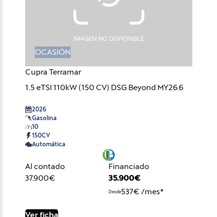
OCASIÓN
Cupra Terramar
1.5 eTSI 110kW (150 CV) DSG Beyond MY26.6
2026
Gasolina
10
150CV
Automática
Al contado
Financiado
37.900€
35.900€
537€ /mes*
Desde
Ver ficha