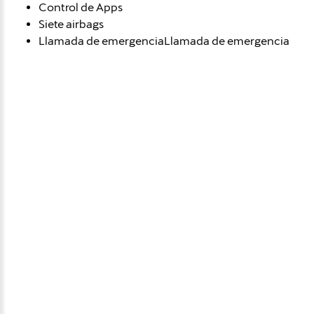
Control de Apps
Siete airbags
Llamada de emergenciaLlamada de emergencia
Avísame si baja de
precio
Déjanos tus datos personales para ponernos en
contacto contigo si este vehículo baja de precio.