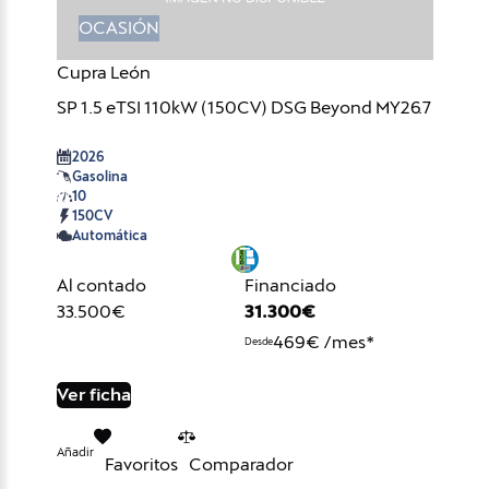
OCASIÓN
Cupra León
SP 1.5 eTSI 110kW (150CV) DSG Beyond MY26.7
2026
Gasolina
10
150CV
Automática
Al contado
Financiado
33.500€
31.300€
469€ /mes*
Desde
Ver ficha
Añadir
Favoritos
Comparador