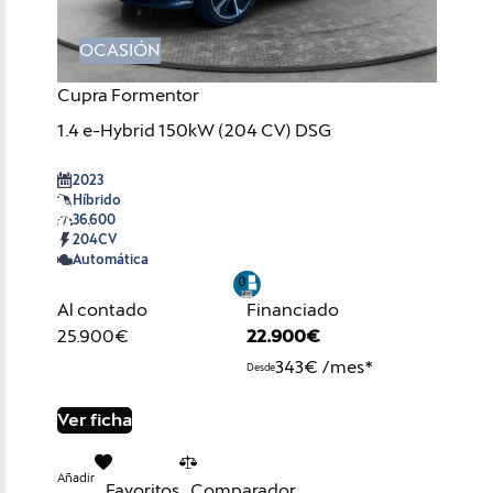
OCASIÓN
Cupra Formentor
1.4 e-Hybrid 150kW (204 CV) DSG
2023
Híbrido
36.600
204CV
Automática
Al contado
Financiado
25.900€
22.900€
343€ /mes*
Desde
Ver ficha
Añadir
Favoritos
Comparador