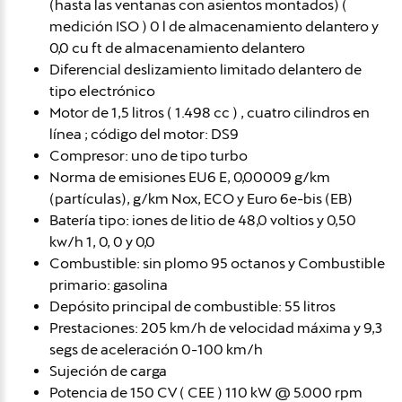
(hasta las ventanas con asientos montados) (
medición ISO ) 0 l de almacenamiento delantero y
0,0 cu ft de almacenamiento delantero
Diferencial deslizamiento limitado delantero de
tipo electrónico
Motor de 1,5 litros ( 1.498 cc ) , cuatro cilindros en
línea ; código del motor: DS9
Compresor: uno de tipo turbo
Norma de emisiones EU6 E, 0,00009 g/km
(partículas), g/km Nox, ECO y Euro 6e-bis (EB)
Batería tipo: iones de litio de 48,0 voltios y 0,50
kw/h 1, 0, 0 y 0,0
Combustible: sin plomo 95 octanos y Combustible
primario: gasolina
Depósito principal de combustible: 55 litros
Prestaciones: 205 km/h de velocidad máxima y 9,3
segs de aceleración 0-100 km/h
Sujeción de carga
Potencia de 150 CV ( CEE ) 110 kW @ 5.000 rpm