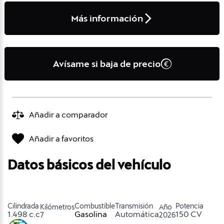
Más información
Avísame si baja de precio
Añadir a comparador
Añadir a favoritos
Datos básicos del vehículo
Cilindrada
Combustible
Transmisión
Potencia
Kilómetros
Año
1.498 c.c
Gasolina
Automática
150 CV
7
2026