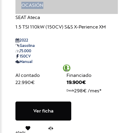
OCASIÓN
SEAT Ateca
1.5 TSI 110kW (150CV) S&S X-Perience XM
2022
Gasolina
75.000
150CV
Manual
Al contado
Financiado
22.990€
19.900€
298€ /mes*
Desde
Ver ficha
Añadir