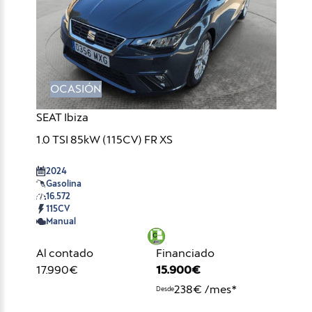
OCASIÓN
SEAT Ibiza
1.0 TSI 85kW (115CV) FR XS
2024
Gasolina
16.572
115CV
Manual
Al contado
Financiado
17.990€
15.900€
238€ /mes*
Desde