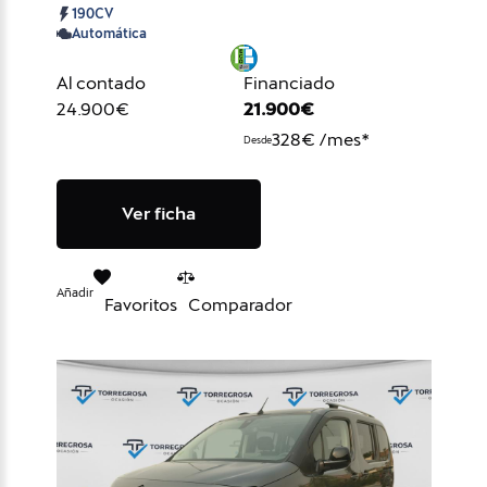
190CV
Automática
Al contado
Financiado
24.900€
21.900€
328€ /mes*
Desde
Ver ficha
Añadir
Favoritos
Comparador