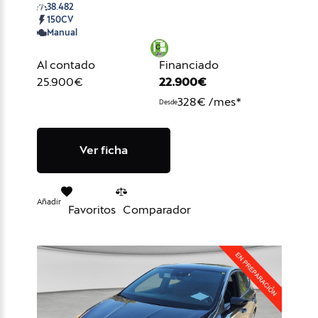
38.482
150CV
Manual
Al contado
Financiado
25.900€
22.900€
328€ /mes*
Desde
Ver ficha
Añadir
Favoritos
Comparador