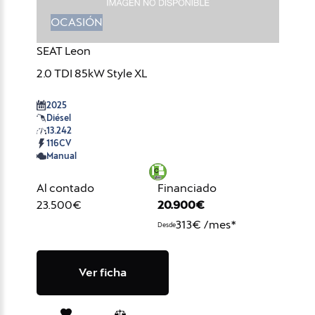
OCASIÓN
SEAT Leon
2.0 TDI 85kW Style XL
2025
Diésel
13.242
116CV
Manual
Al contado
Financiado
23.500€
20.900€
313€ /mes*
Desde
Ver ficha