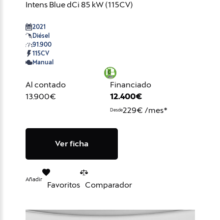
Intens Blue dCi 85 kW (115CV)
2021
Diésel
91.900
115CV
Manual
Al contado
Financiado
13.900€
12.400€
229€ /mes*
Desde
Ver ficha
Añadir
Favoritos
Comparador