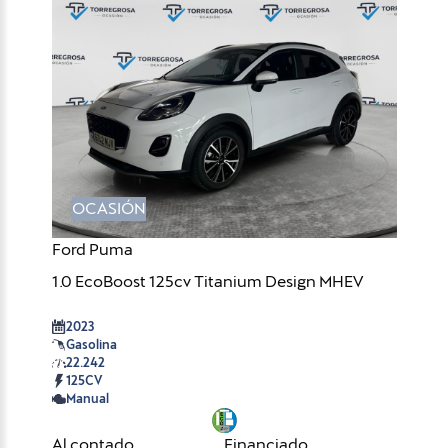
OCASIÓN
Ford Puma
1.0 EcoBoost 125cv Titanium Design MHEV
2023
Gasolina
22.242
125CV
Manual
Al contado
Financiado