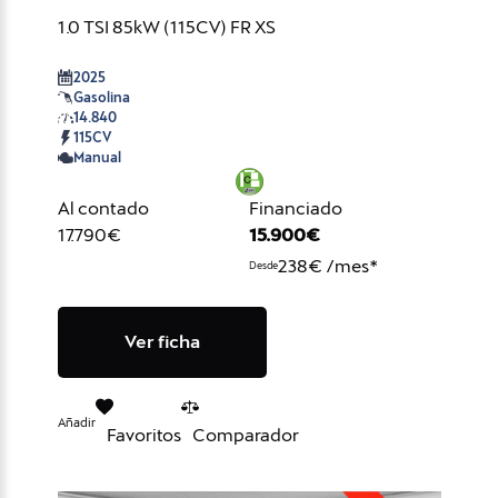
1.0 TSI 85kW (115CV) FR XS
2025
Gasolina
14.840
115CV
Manual
Al contado
Financiado
17.790€
15.900€
238€ /mes*
Desde
Ver ficha
Añadir
Favoritos
Comparador