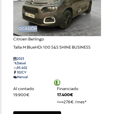
OCASIÓN
Citroen Berlingo
Talla M BlueHDi 100 S&S SHINE BUSINESS
2023
Diésel
95.402
102CV
Manual
Al contado
Financiado
19.900€
17.400€
276€ /mes*
Desde