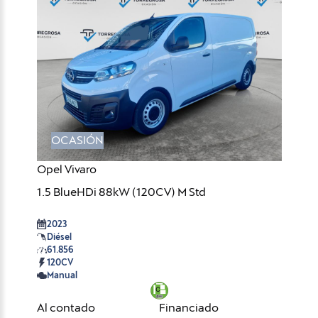
OCASIÓN
Opel Vivaro
1.5 BlueHDi 88kW (120CV) M Std
2023
Diésel
61.856
120CV
Manual
Al contado
Financiado