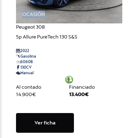
OCASIÓN
Peugeot 308
5p Allure PureTech 130 S&S
2022
Gasolina
60.608
130CV
Manual
Al contado
Financiado
14.900€
13.400€
Ver ficha