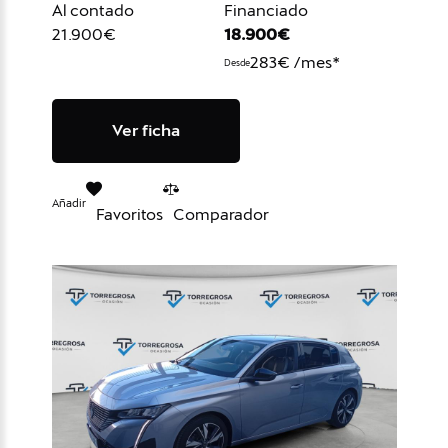
Al contado
Financiado
21.900€
18.900€
283€ /mes*
Desde
Ver ficha
Añadir
Favoritos
Comparador