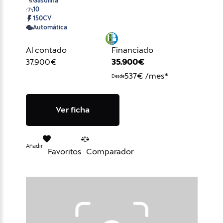
Gasolina
10
150CV
Automática
Al contado
Financiado
37.900€
35.900€
537€ /mes*
Desde
Ver ficha
Añadir
Favoritos
Comparador