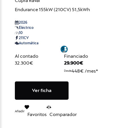
Cupra Raval
Endurance 155kW (210CV) 51,5kWh
2026
Eléctrico
10
211CV
Automática
Al contado
Financiado
32.300€
29.900€
448€ /mes*
Desde
Ver ficha
Añadir
Favoritos
Comparador