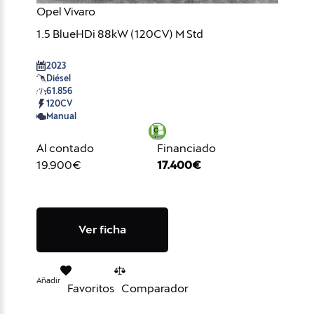
Opel Vivaro
1.5 BlueHDi 88kW (120CV) M Std
2023
Diésel
61.856
120CV
Manual
Al contado
Financiado
19.900€
17.400€
Ver ficha
Añadir
Favoritos
Comparador