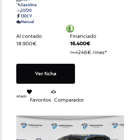
Gasolina
23.720
130CV
Manual
Al contado
Financiado
18.900€
16.400€
246€ /mes*
Desde
Ver ficha
Añadir
Favoritos
Comparador