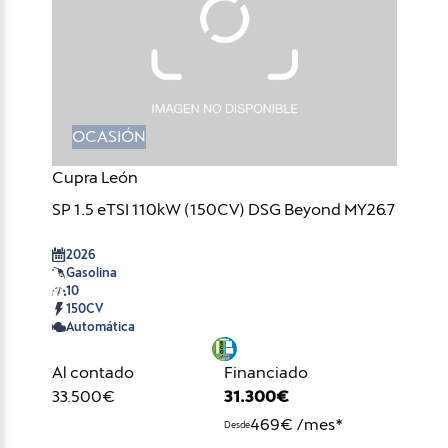
OCASIÓN
Cupra León
SP 1.5 eTSI 110kW (150CV) DSG Beyond MY26.7
2026
Gasolina
10
150CV
Automática
Al contado
Financiado
33.500€
31.300€
469€ /mes*
Desde