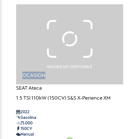
OCASIÓN
SEAT Ateca
1.5 TSI 110kW (150CV) S&S X-Perience XM
2022
Gasolina
75.000
150CV
Manual