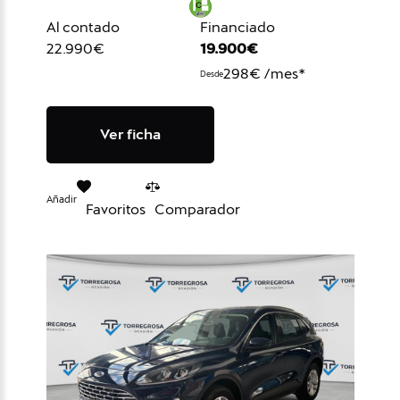
Al contado
Financiado
22.990€
19.900€
298€ /mes*
Desde
Ver ficha
Añadir
Favoritos
Comparador