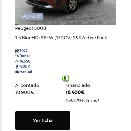
OCASIÓN
Peugeot 5008
1.5 BlueHDi 96kW (130CV) S&S Active Pack
2022
Diésel
74.656
130CV
Manual
Al contado
Financiado
18.900€
16.400€
279€ /mes*
Desde
Ver ficha