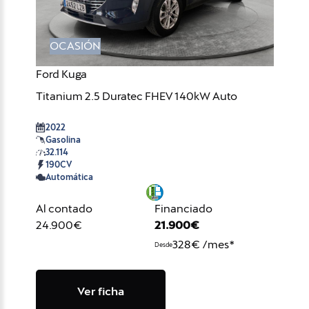
OCASIÓN
Ford Kuga
Titanium 2.5 Duratec FHEV 140kW Auto
2022
Gasolina
32.114
190CV
Automática
Al contado
Financiado
24.900€
21.900€
328€ /mes*
Desde
Ver ficha