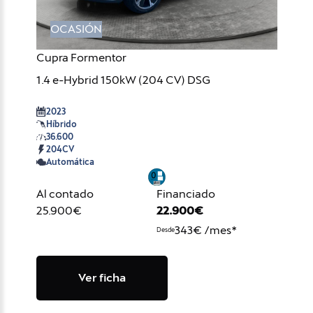
OCASIÓN
Cupra Formentor
1.4 e-Hybrid 150kW (204 CV) DSG
2023
Híbrido
36.600
204CV
Automática
Al contado
Financiado
25.900€
22.900€
343€ /mes*
Desde
Ver ficha