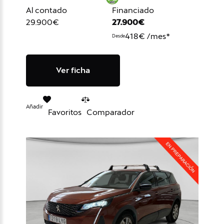
Al contado
Financiado
29.900€
27.900€
418€ /mes*
Desde
Ver ficha
Añadir
Favoritos
Comparador