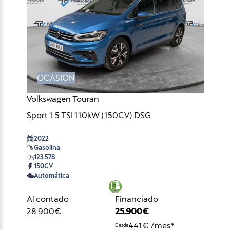
OCASIÓN
Volkswagen Touran
Sport 1.5 TSI 110kW (150CV) DSG
2022
Gasolina
123.578
150CV
Automática
Al contado
Financiado
28.900€
25.900€
441€ /mes*
Desde