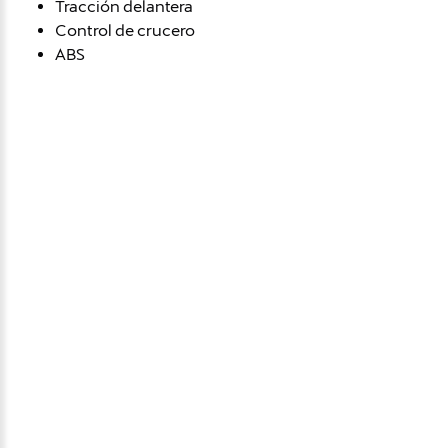
Tracción delantera
Control de crucero
ABS
Avísame si baja de
precio
Déjanos tus datos personales para ponernos en
contacto contigo si este vehículo baja de precio.