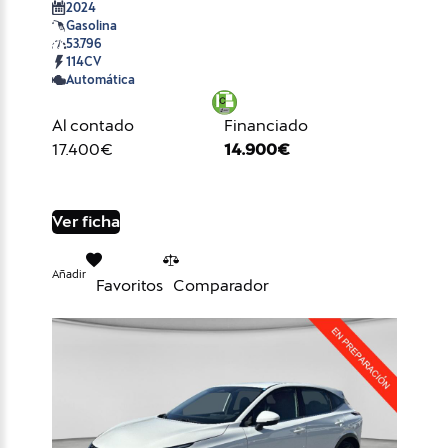
2024
Gasolina
53.796
114CV
Automática
Al contado
Financiado
17.400€
14.900€
Ver ficha
Añadir
Favoritos
Comparador