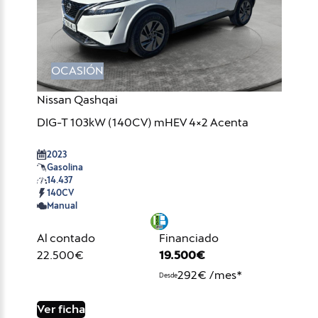
OCASIÓN
Nissan Qashqai
DIG-T 103kW (140CV) mHEV 4×2 Acenta
2023
Gasolina
14.437
140CV
Manual
Al contado
Financiado
22.500€
19.500€
292€ /mes*
Desde
Ver ficha