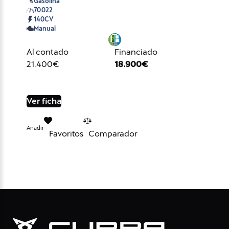
Gasolina
70.022
140CV
Manual
Al contado
Financiado
21.400€
18.900€
Ver ficha
Añadir
Favoritos
Comparador