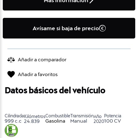
Más información
Avísame si baja de precio
Añadir a comparador
Añadir a favoritos
Datos básicos del vehículo
Cilindrada
Combustible
Transmisión
Potencia
Kilómetros
Año
999 c.c
Gasolina
Manual
100 CV
24.839
2020