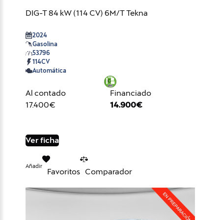
DIG-T 84 kW (114 CV) 6M/T Tekna
2024
Gasolina
53.796
114CV
Automática
Al contado
Financiado
17.400€
14.900€
Ver ficha
Añadir
Favoritos
Comparador