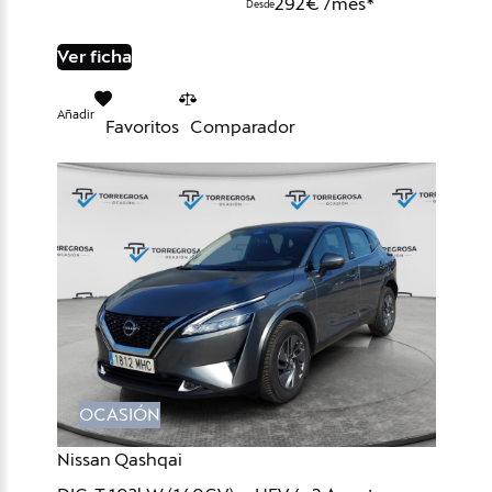
292€ /mes*
Desde
Ver ficha
Añadir
Favoritos
Comparador
OCASIÓN
Nissan Qashqai