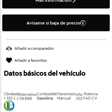
Más información
Avísame si baja de precio
Añadir a comparador
Añadir a favoritos
Datos básicos del vehículo
Cilindrada
Combustible
Transmisión
Potencia
Kilómetros
Año
1.332 c.c
Gasolina
Manual
140 CV
56.686
2021