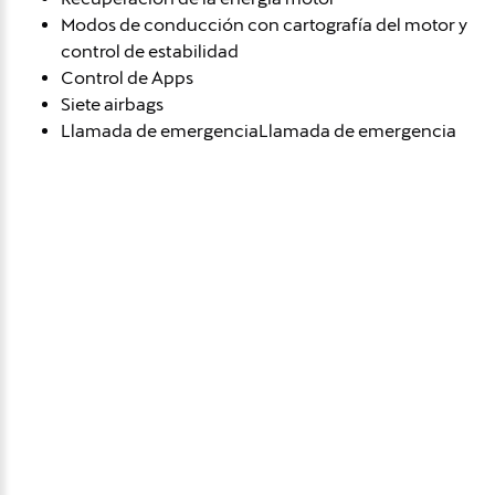
Modos de conducción con cartografía del motor y
control de estabilidad
Control de Apps
Siete airbags
Llamada de emergenciaLlamada de emergencia
Avísame si baja de
precio
Déjanos tus datos personales para ponernos en
contacto contigo si este vehículo baja de precio.