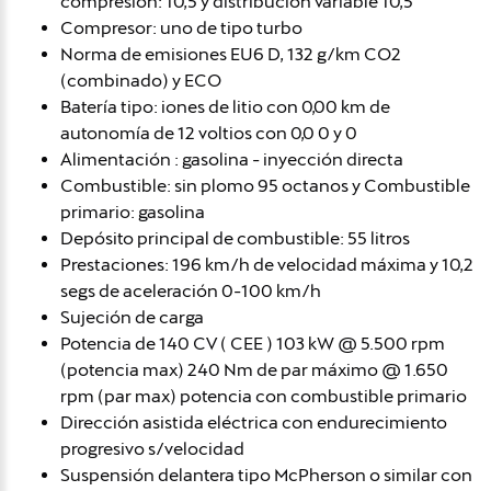
compresión: 10,5 y distribución variable 10,5
Compresor: uno de tipo turbo
Norma de emisiones EU6 D, 132 g/km CO2
(combinado) y ECO
Batería tipo: iones de litio con 0,00 km de
autonomía de 12 voltios con 0,0 0 y 0
Alimentación : gasolina - inyección directa
Combustible: sin plomo 95 octanos y Combustible
primario: gasolina
Depósito principal de combustible: 55 litros
Prestaciones: 196 km/h de velocidad máxima y 10,2
segs de aceleración 0-100 km/h
Sujeción de carga
Potencia de 140 CV ( CEE ) 103 kW @ 5.500 rpm
(potencia max) 240 Nm de par máximo @ 1.650
rpm (par max) potencia con combustible primario
Dirección asistida eléctrica con endurecimiento
progresivo s/velocidad
Suspensión delantera tipo McPherson o similar con