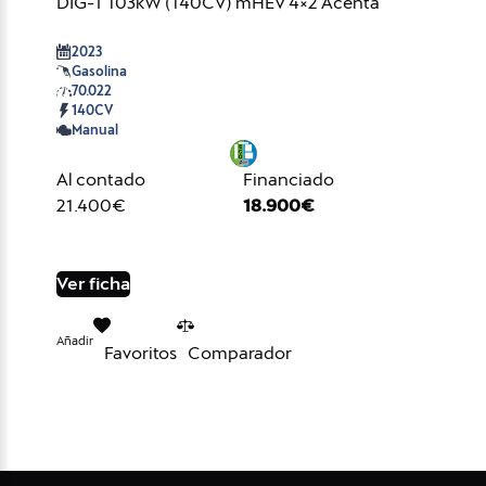
DIG-T 103kW (140CV) mHEV 4×2 Acenta
2023
Gasolina
70.022
140CV
Manual
Al contado
Financiado
21.400€
18.900€
Ver ficha
Añadir
Favoritos
Comparador