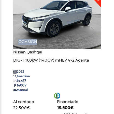
OCASIÓN
Nissan Qashqai
DIG-T 103kW (140CV) mHEV 4×2 Acenta
2023
Gasolina
14.437
140CV
Manual
Al contado
Financiado
22.500€
19.500€