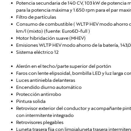
Potencia secundaria de 140 CV, 103 kW de potencia
para la potencia máxima y 1.650 rpm para el par max
Filtro de partículas
Consumo de combustible ( WLTP HEV modo ahorro de la
km/l (mixto) (fuente: Euro6D-full )
Motor hibridación suave (MHEV)
Emisiones WLTP HEV modo ahorro de la batería, 143,0
Sistema eléctrico 12
Alerón en el techo/parte superior del portón
Faros con lente elipsoidal, bombilla LED y luz larga c
Luces antiniebla delanteras
Encendido diurno automático
Protección antirrobo
Pintura solida
Retrovisor exterior del conductor y acompañante pin
con intermitente integrado
Retrovisores plegables
Luneta trasera fija con limpialuneta trasera intermiten