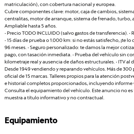
matriculación), con cobertura nacional y europea.
Cubre componentes clave: motor, caja de cambios, sistema 
centralitas, motor de arranque, sistema de frenado, turbo, a
Ampliable hasta 5 años.
• Precio TODO INCLUIDO (salvo gastos de transferencia). • 
• 15 días de prueba o 1.000 km: si no estás satisfecho, ¡te 
96 meses. • Seguro personalizado: te damos la mejor coti
pago, con tasación inmediata. • Prueba del vehículo sin co
kilometraje real y ausencia de daños estructurales. • ITV al 
Desde 1949 vendiendo y reparando vehículos. Más de 300 pr
oficial de 15 marcas. Talleres propios para la atención pos
e historial completos proporcionados, incluyendo inform
Consulta el equipamiento del vehículo. Este anuncio no es 
muestra a título informativo y no contractual.
Equipamiento