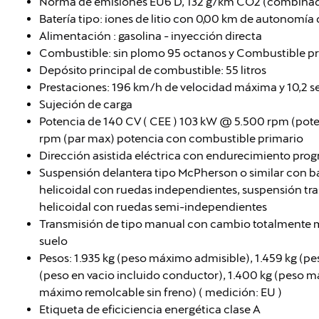
Norma de emisiones EU6 D, 132 g/km CO2 (combina
Batería tipo: iones de litio con 0,00 km de autonomía d
Alimentación : gasolina - inyección directa
Combustible: sin plomo 95 octanos y Combustible pr
Depósito principal de combustible: 55 litros
Prestaciones: 196 km/h de velocidad máxima y 10,2 
Sujeción de carga
Potencia de 140 CV ( CEE ) 103 kW @ 5.500 rpm (po
rpm (par max) potencia con combustible primario
Dirección asistida eléctrica con endurecimiento prog
Suspensión delantera tipo McPherson o similar con b
helicoidal con ruedas independientes, suspensión tra
helicoidal con ruedas semi-independientes
Transmisión de tipo manual con cambio totalmente m
suelo
Pesos: 1.935 kg (peso máximo admisible), 1.459 kg (pe
(peso en vacio incluido conductor), 1.400 kg (peso 
máximo remolcable sin freno) ( medición: EU )
Etiqueta de eficiciencia energética clase A