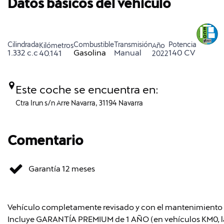
Datos básicos del vehículo
Cilindrada
Combustible
Transmisión
Potencia
Kilómetros
Año
1.332 c.c
Gasolina
Manual
140 CV
40.141
2022
Este coche se encuentra en:
Ctra Irun s/n Arre Navarra, 31194 Navarra
Comentario
Garantía 12 meses
Vehículo completamente revisado y con el mantenimiento re
Incluye GARANTÍA PREMIUM de 1 AÑO (en vehículos KM0, la 