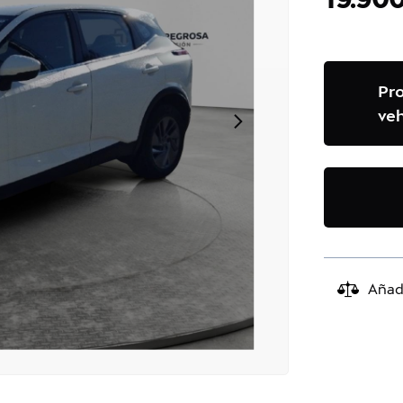
Pr
veh
Añad