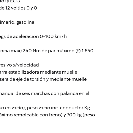
do) y ECO
e 12 voltios 0 y 0
imario: gasolina
segs de aceleración 0-100 km/h
tencia max) 240 Nm de par máximo @ 1.650
resivo s/velocidad
arra estabilizadora mediante muelle
sera de eje de torsión y mediante muelle
anual de seis marchas con palanca en el
so en vacío), peso vacio inc. conductor Kg
máximo remolcable con freno) y 700 kg (peso