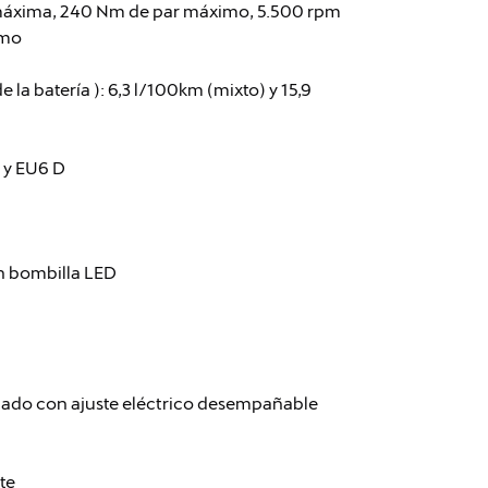
 máxima, 240 Nm de par máximo, 5.500 rpm
imo
 batería ): 6,3 l/100km (mixto) y 15,9
 y EU6 D
on bombilla LED
tado con ajuste eléctrico desempañable
te