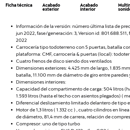
Ficha técnica
Acabado
Acabado
Multi
exterior
interior
sonid
Información de la versión: número última lista de pr
jun 2022, fase/generación: 3, Version id: 801.688.511, f
2022
Carrocería tipo todoterreno con 5 puertas, batalla cor
plataforma: CMF, carrocería & puertas (local): todote
Cuatro frenos de disco siendo dos ventilados
Dimensiones exteriores: 4.425 mm de largo, 1.835 mm
batalla, 11.100 mm de diámetro de giro entre paredes 
Dimensiones interiores:
Capacidad del compartimento de carga: 504 litros (h
1.593 litros (hasta el techo con asientos plegados) ( 
Diferencial deslizamiento limitado delantero de tipo 
Motor de 1,3 litros ( 1.332 cc ) , cuatro cilindros en lí
de diámetro, 81,4 mm de carrera, relación de compresió
Compresor: uno de tipo turbo