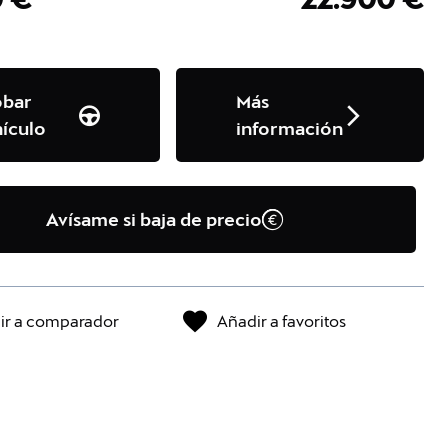
obar
Más
ículo
información
Avísame si baja de precio
ir a comparador
Añadir a favoritos