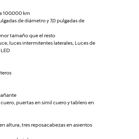
cia 100.000 km
 pulgadas de diámetro y 7,0 pulgadas de
enor tamaño que el resto
uce, luces intermitentes laterales, Luces de
a LED
nteros
pañante
uero, puertas en simil cuero y tablero en
en altura, tres reposacabezas en asientos