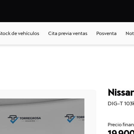
Stock de vehículos
Cita previa ventas
Posventa
Not
Nissa
DIG-T 103
Precio fina
19.90