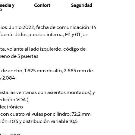
media y
Confort
Seguridad
o
ecios: Junio 2022, fecha de comunicación: 14
uente de los precios: interna, M1 y 01 jun
ta, volante al lado izquierdo, código de
rreno de 5 puertas
 de ancho, 1.625 mm de alto, 2.665 mm de
y 2.084
asta las ventanas con asientos montados) y
medición VDA )
electrónico
nea con cuatro válvulas por cilindro, 72,2 mm
n: 10,5 y distribución variable 10,5