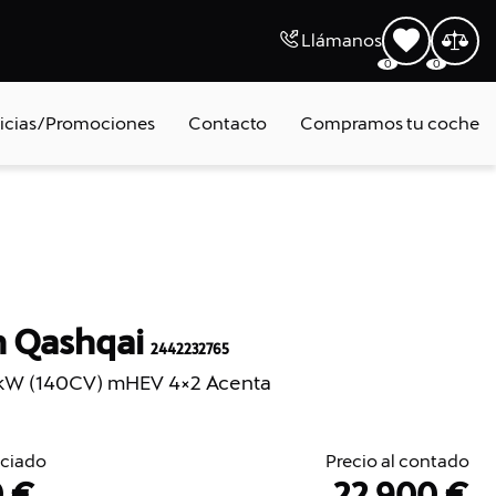
Llámanos
0
0
icias/Promociones
Contacto
Compramos tu coche
n Qashqai
2442232765
kW (140CV) mHEV 4×2 Acenta
nciado
Precio al contado
0 €
22.900 €